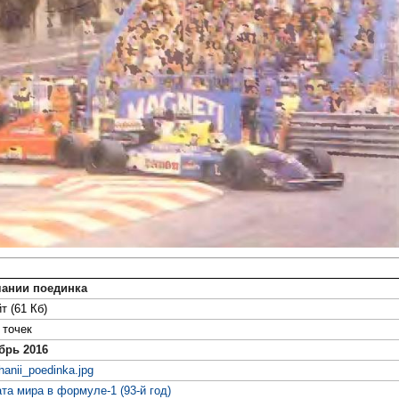
чании поединка
т (61 Кб)
точек
брь 2016
anii_poedinka.jpg
та мира в формуле-1 (93-й год)