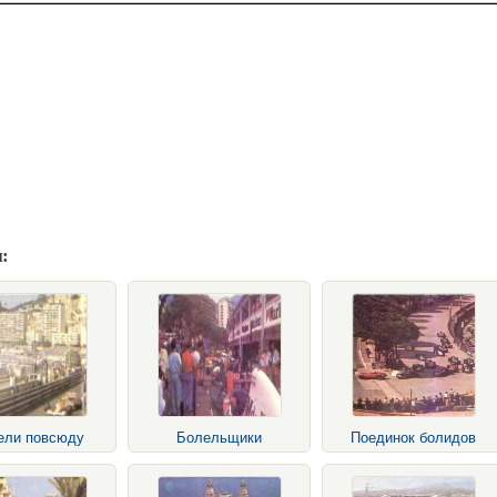
:
ели повсюду
Болельщики
Поединок болидов