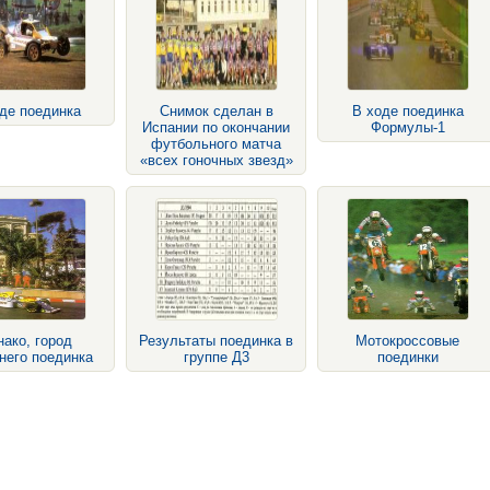
де поединка
Снимок сделан в
В ходе поединка
Испании по окончании
Формулы-1
футбольного матча
«всех гоночных звезд»
ако, город
Результаты поединка в
Мотокроссовые
него поединка
группе Д3
поединки