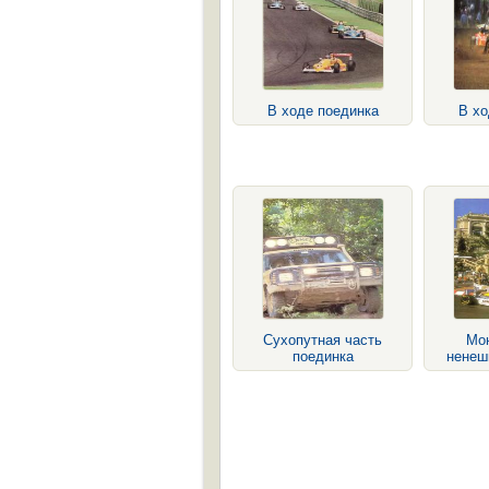
В ходе поединка
В хо
Сухопутная часть
Мон
поединка
ненеш