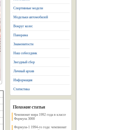
Спортивные модели
Модельки автомобилей
Вокруг колес
Панорама
Знаменитости
Наш собеседник
Звездный сбор
Личный архив
Информация
Статистика
Похожие статьи
Чемпионат мира 1992 года в классе
Формула 3000
Формула-1 1994-го года: чемпионат