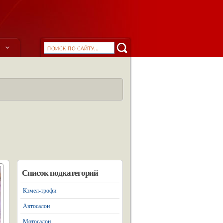
ы
Список подкатегорий
Кэмел-трофи
Автосалон
Мотосалон