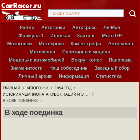
Ралли
Автогонки
Автокросс
Ле-Ман
Формула 1
Индикар
Картинг
Мото GP
Мотогонки
Мотокросс
Кэмел-трофи
Автосалон
Мотосалон
Спортивные модели
Модельки автомобилей
Вокруг колес
Панорама
Знаменитости
Наш собеседник
Звездный сбор
Личный архив
Информация
Статистика
ГЛАВНАЯ
АВТОГОНКИ
1994 ГОД
ИСТОРИЯ ЧЕМПИОНАТА КУБОК НАЦИЙ И ЭТ…
В ХОДЕ ПОЕДИНКА
В ходе поединка