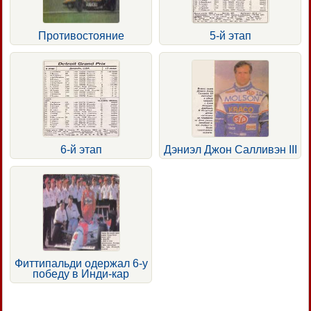
Противостояние
5-й этап
6-й этап
Дэниэл Джон Салливэн III
Фиттипальди одержал 6-у
победу в Инди-кар