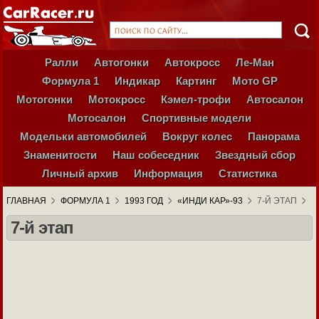
Ралли
Автогонки
Автокросс
Ле-Ман
Формула 1
Индикар
Картинг
Мото GP
Мотогонки
Мотокросс
Кэмел-трофи
Автосалон
Мотосалон
Спортивные модели
Модельки автомобилей
Вокруг колес
Панорама
Знаменитости
Наш собеседник
Звездный сбор
Личный архив
Информация
Статистика
ГЛАВНАЯ
ФОРМУЛА 1
1993 ГОД
«ИНДИ КАР»-93
7-Й ЭТАП
7-й этап