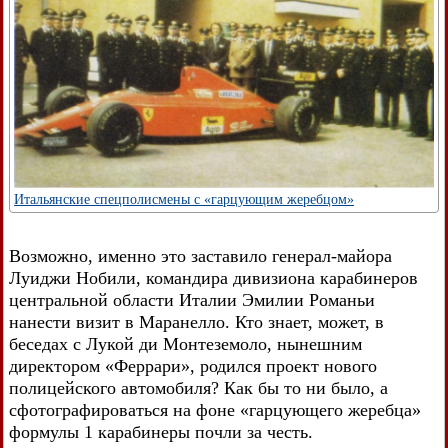
Итальянские спецполисмены с «гарцующим жеребцом»
Возможно, именно это заставило генерал-майора
Луиджи Нобили, командира дивизиона карабинеров
центральной области Италии Эмилии Романьи
нанести визит в Маранелло. Кто знает, может, в
беседах с Лукой ди Монтеземоло, нынешним
директором «Феррари», родился проект нового
полицейского автомобиля? Как бы то ни было, а
сфотографироваться на фоне «гарцующего жеребца»
формулы 1 карабинеры почли за честь.