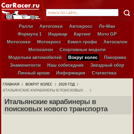
Ралли
Автогонки
Автокросс
Ле-Ман
Формула 1
Индикар
Картинг
Мото GP
Мотогонки
Мотокросс
Кэмел-трофи
Автосалон
Мотосалон
Спортивные модели
Модельки автомобилей
Вокруг колес
Панорама
Знаменитости
Наш собеседник
Звездный сбор
Личный архив
Информация
Статистика
ГЛАВНАЯ
ВОКРУГ КОЛЕС
2026 ГОД
ИТАЛЬЯНСКИЕ КАРАБИНЕРЫ В ПОИСКОВЫХ …
Итальянские карабинеры в
поисковых нового транспорта