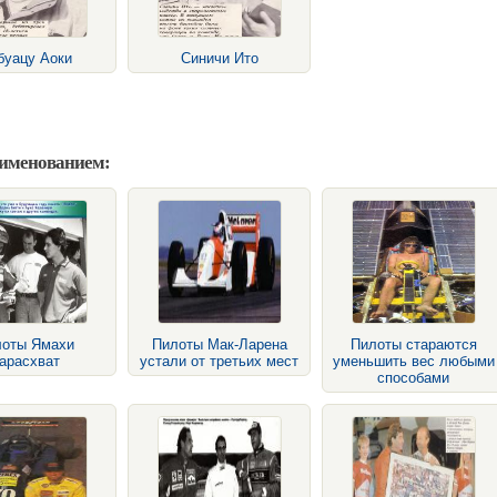
буацу Аоки
Синичи Ито
аименованием:
лоты Ямахи
Пилоты Мак-Ларена
Пилоты стараются
арасхват
устали от третьих мест
уменьшить вес любыми
способами