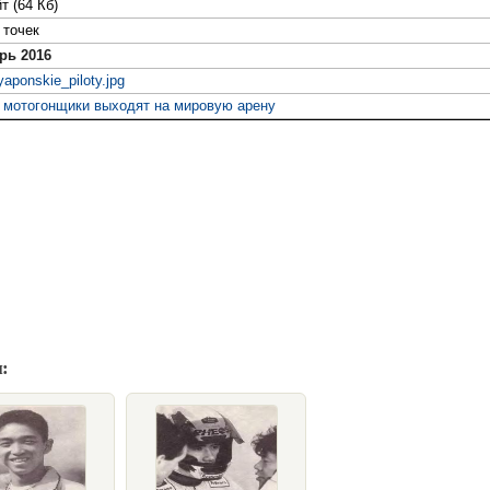
т (64 Кб)
точек
рь 2016
yaponskie_piloty.jpg
 мотогонщики выходят на мировую арену
: