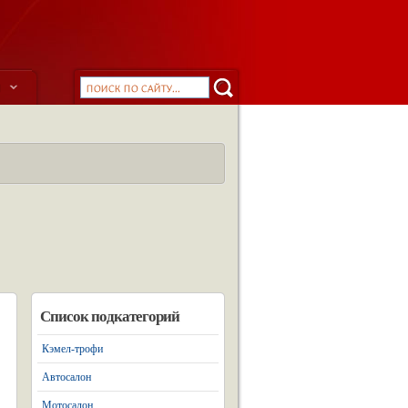
ы
Список подкатегорий
Кэмел-трофи
Автосалон
Мотосалон