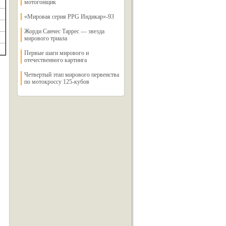
мотогонщик
«Мировая серия PPG Индикар»-93
Жорди Санчес Таррес — звезда
мирового триала
Первые шаги мирового и
отечественного картинга
Четвертый этап мирового первенства
по мотокроссу 125-кубов