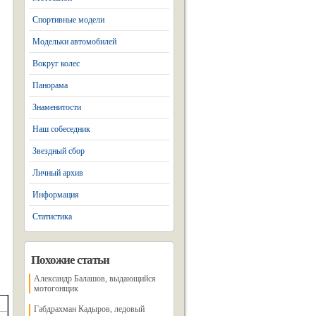
Спортивные модели
Модельки автомобилей
Вокруг колес
Панорама
Знаменитости
Наш собеседник
Звездный сбор
Личный архив
Информация
Статистика
Похожие статьи
Александр Балашов, выдающийся
мотогонщик
Габдрахман Кадыров, ледовый