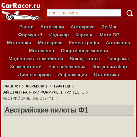
Ралли
Автогонки
Автокросс
Ле-Ман
Формула 1
Индикар
Картинг
Мото GP
Мотогонки
Мотокросс
Кэмел-трофи
Автосалон
Мотосалон
Спортивные модели
Модельки автомобилей
Вокруг колес
Панорама
Знаменитости
Наш собеседник
Звездный сбор
Личный архив
Информация
Статистика
ГЛАВНАЯ
ФОРМУЛА 1
1994 ГОД
3-Й ЭТАП ГРАН-ПРИ ФОРМУЛЫ 1 ПРИНЁС …
АВСТРИЙСКИЕ ПИЛОТЫ Ф1
Австрийские пилоты Ф1