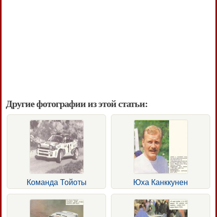
Другие фотографии из этой статьи:
Команда Тойоты
Юха Канккунен