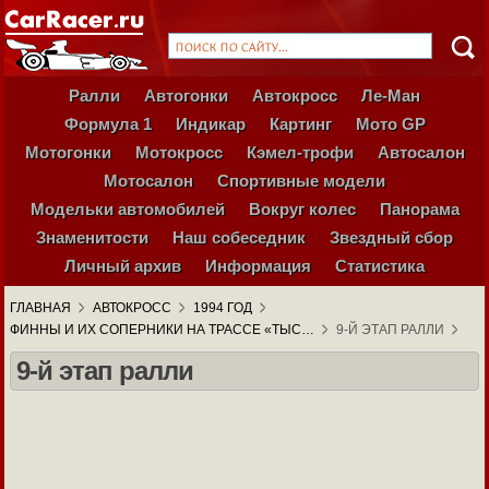
Ралли
Автогонки
Автокросс
Ле-Ман
Формула 1
Индикар
Картинг
Мото GP
Мотогонки
Мотокросс
Кэмел-трофи
Автосалон
Мотосалон
Спортивные модели
Модельки автомобилей
Вокруг колес
Панорама
Знаменитости
Наш собеседник
Звездный сбор
Личный архив
Информация
Статистика
ГЛАВНАЯ
АВТОКРОСС
1994 ГОД
ФИННЫ И ИХ СОПЕРНИКИ НА ТРАССЕ «ТЫС…
9-Й ЭТАП РАЛЛИ
9-й этап ралли