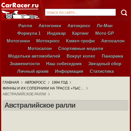
Ралли
Автогонки
Автокросс
Ле-Ман
Формула 1
Индикар
Картинг
Мото GP
Мотогонки
Мотокросс
Кэмел-трофи
Автосалон
Мотосалон
Спортивные модели
Модельки автомобилей
Вокруг колес
Панорама
Знаменитости
Наш собеседник
Звездный сбор
Личный архив
Информация
Статистика
ГЛАВНАЯ
АВТОКРОСС
1994 ГОД
ФИННЫ И ИХ СОПЕРНИКИ НА ТРАССЕ «ТЫС…
АВСТРАЛИЙСКОЕ РАЛЛИ
Австралийское ралли