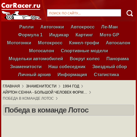
Ралли
Автогонки
Автокросс
Ле-Ман
Формула 1
Индикар
Картинг
Мото GP
Мотогонки
Мотокросс
Кэмел-трофи
Автосалон
Мотосалон
Спортивные модели
Модельки автомобилей
Вокруг колес
Панорама
Знаменитости
Наш собеседник
Звездный сбор
Личный архив
Информация
Статистика
ГЛАВНАЯ
ЗНАМЕНИТОСТИ
1994 ГОД
АЙРТОН СЕННА - БОЛЬШОЙ ЧЕЛОВЕК ФОРМ…
ПОБЕДА В КОМАНДЕ ЛОТОС
Победа в команде Лотос