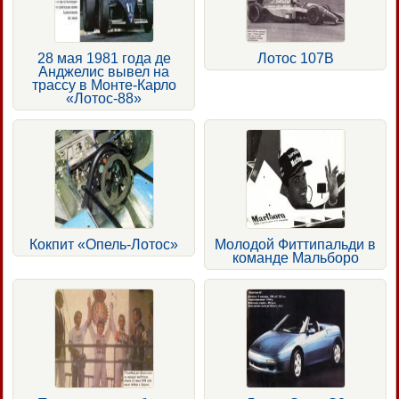
28 мая 1981 года де
Лотос 107В
Анджелис вывел на
трассу в Монте-Карло
«Лотос-88»
Кокпит «Опель-Лотос»
Молодой Фиттипальди в
команде Мальборо