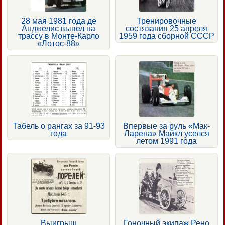
28 мая 1981 года де
Тренировочные
Анджелис вывел на
состязания 25 апреля
трассу в Монте-Карло
1959 года сборной СССР
«Лотос-88»
Табель о рангах за 91-93
Впервые за руль «Мак-
года
Ларена» Майкл уселся
летом 1991 года
Выигрыш
Гоночный экипаж Рено