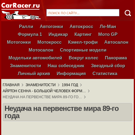
Ралли
Автогонки
Автокросс
Ле-Ман
Формула 1
Индикар
Картинг
Мото GP
Мотогонки
Мотокросс
Кэмел-трофи
Автосалон
Мотосалон
Спортивные модели
Модельки автомобилей
Вокруг колес
Панорама
Знаменитости
Наш собеседник
Звездный сбор
Личный архив
Информация
Статистика
ГЛАВНАЯ
ЗНАМЕНИТОСТИ
1994 ГОД
АЙРТОН СЕННА - БОЛЬШОЙ ЧЕЛОВЕК ФОРМ…
НЕУДАЧА НА ПЕРВЕНСТВЕ МИРА 89-ГО ГО…
Неудача на первенстве мира 89-го
года