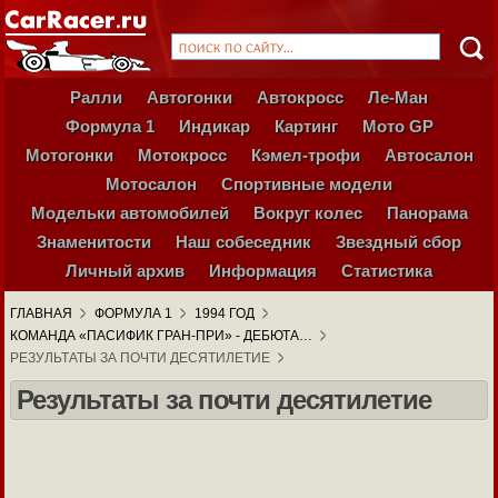
Ралли
Автогонки
Автокросс
Ле-Ман
Формула 1
Индикар
Картинг
Мото GP
Мотогонки
Мотокросс
Кэмел-трофи
Автосалон
Мотосалон
Спортивные модели
Модельки автомобилей
Вокруг колес
Панорама
Знаменитости
Наш собеседник
Звездный сбор
Личный архив
Информация
Статистика
ГЛАВНАЯ
ФОРМУЛА 1
1994 ГОД
КОМАНДА «ПАСИФИК ГРАН-ПРИ» - ДЕБЮТА…
РЕЗУЛЬТАТЫ ЗА ПОЧТИ ДЕСЯТИЛЕТИЕ
Результаты за почти десятилетие