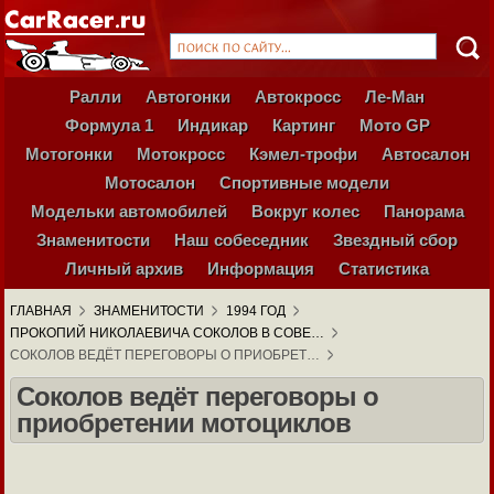
Ралли
Автогонки
Автокросс
Ле-Ман
Формула 1
Индикар
Картинг
Мото GP
Мотогонки
Мотокросс
Кэмел-трофи
Автосалон
Мотосалон
Спортивные модели
Модельки автомобилей
Вокруг колес
Панорама
Знаменитости
Наш собеседник
Звездный сбор
Личный архив
Информация
Статистика
ГЛАВНАЯ
ЗНАМЕНИТОСТИ
1994 ГОД
ПРОКОПИЙ НИКОЛАЕВИЧА СОКОЛОВ В СОВЕ…
СОКОЛОВ ВЕДЁТ ПЕРЕГОВОРЫ О ПРИОБРЕТ…
Соколов ведёт переговоры о
приобретении мотоциклов