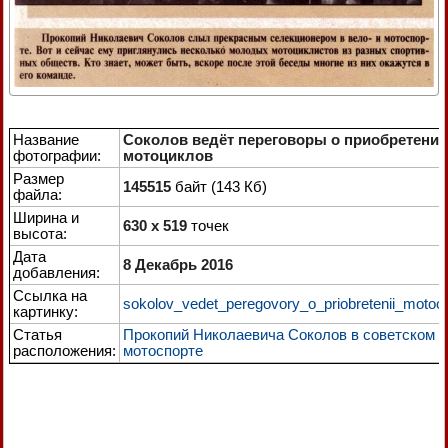
Название
Соколов ведёт переговоры о приобретении
фотографии:
мотоциклов
Размер
145515
байт (143 Кб)
файла:
Ширина и
630 x 519
точек
высота:
Дата
8 Декабрь 2016
добавления:
Ссылка на
sokolov_vedet_peregovory_o_priobretenii_motocik
картинку:
Статья
Прокопий Николаевича Соколов в советском
расположения:
мотоспорте