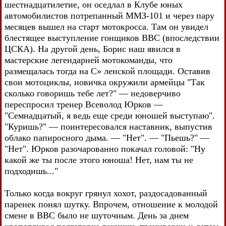
шестнадцатилетие, он оседлал в Клубе юных
автомобилистов потрепанный ММЗ-101 и через пару
месяцев вышел на старт мотокросса. Там он увидел
блестящее выступление гонщиков ВВС (впоследствии
ЦСКА). На другой день, Борис наш явился в
мастерские легендарней мотокоманды, что
размещалась тогда на С» ленской площади. Оставив
свои мотоциклы, новичка окружили армейцы "Так
сколько говоришь тебе лет?" — недоверчиво
переспросил тренер Всеволод Юрков —
"Семнадцатый, я ведь еще среди юношей выступаю".
"Куришь?" — поинтересовался наставник, выпустив
облако папиросного дыма. — "Нет". — "Пьешь?" —
"Нет". Юрков разочарованно покачал головой: "Ну
какой же ты после этого юноша! Нет, нам ты не
подходишь..."
Только когда вокруг грянул хохот, раздосадованный
паренек понял шутку. Впрочем, отношение к молодой
смене в ВВС было не шуточным. День за днем