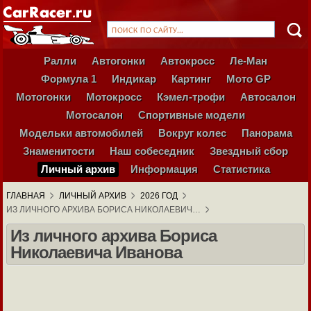
Ралли
Автогонки
Автокросс
Ле-Ман
Формула 1
Индикар
Картинг
Мото GP
Мотогонки
Мотокросс
Кэмел-трофи
Автосалон
Мотосалон
Спортивные модели
Модельки автомобилей
Вокруг колес
Панорама
Знаменитости
Наш собеседник
Звездный сбор
Личный архив
Информация
Статистика
ГЛАВНАЯ
ЛИЧНЫЙ АРХИВ
2026 ГОД
ИЗ ЛИЧНОГО АРХИВА БОРИСА НИКОЛАЕВИЧ…
Из личного архива Бориса
Николаевича Иванова