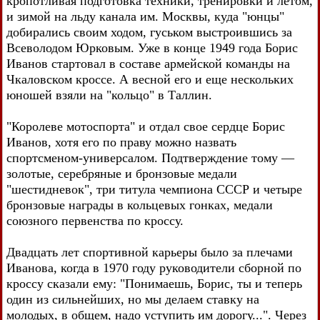
кропотливая подготовка техники, тренировки и летом,
и зимой на льду канала им. Москвы, куда "юнцы"
добирались своим ходом, гуськом выстроившись за
Всеволодом Юрковым. Уже в конце 1949 года Борис
Иванов стартовал в составе армейской команды на
Чкаловском кроссе. А весной его и еще нескольких
юношей взяли на "кольцо" в Таллин.
"Королеве мотоспорта" и отдал свое сердце Борис
Иванов, хотя его по праву можно назвать
спортсменом-универсалом. Подтверждение тому —
золотые, серебряные и бронзовые медали
"шестидневок", три титула чемпиона СССР и четыре
бронзовые награды в кольцевых гонках, медали
союзного первенства по кроссу.
Двадцать лет спортивной карьеры было за плечами
Иванова, когда в 1970 году руководители сборной по
кроссу сказали ему: "Понимаешь, Борис, ты и теперь
один из сильнейших, но мы делаем ставку на
молодых, в общем, надо уступить им дорогу...". Через