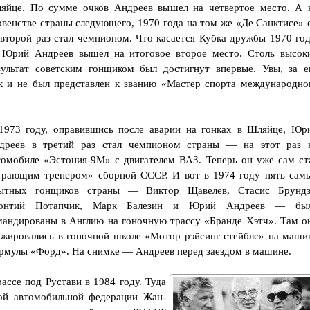
яйце. По сумме очков Андреев вышел на четвертое место. А 
рвенстве страны следующего, 1970 года на том же «Де Санктисе» 
 второй раз стал чемпионом. Что касается Кубка дружбы 1970 год
 Юрий Андреев вышел на итоговое второе место. Столь высок
зультат советским гонщиком был достигнут впервые. Увы, за е
к и не был представлен к званию «Мастер спорта международно
1973 году, оправившись после аварии на гонках в Шляйце, Юр
дреев в третий раз стал чемпионом страны — на этот раз 
томобиле «Эстония-9М» с двигателем ВАЗ. Теперь он уже сам ст
грающим тренером» сборной СССР. И вот в 1974 году пять сам
ытных гонщиков страны — Виктор Щавелев, Стасис Брундз
онтий Потапчик, Марк Балезин и Юрий Андреев — бы
мандированы в Англию на гоночную трассу «Бранде Хэтч». Там о
ажировались в гоночной школе «Мотор рэйсинг стейблс» на маши
рмулы «Форд». На снимке — Андреев перед заездом в машине.
ассе под Рустави в 1984 году. Туда
ой автомобильной федерации Жан-