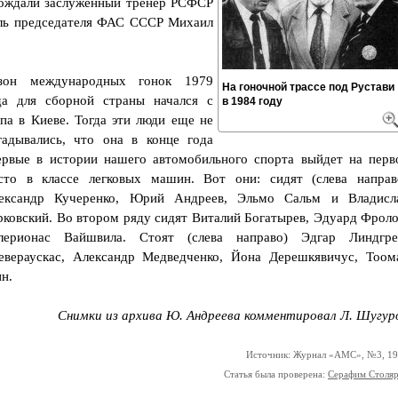
вождали заслуженный тренер РСФСР
ель председателя ФАС СССР Михаил
зон международных гонок 1979
На гоночной трассе под Рустави
да для сборной страны начался с
в 1984 году
апа в Киеве. Тогда эти люди еще не
гадывались, что она в конце года
ервые в истории нашего автомобильного спорта выйдет на перв
сто в классе легковых машин. Вот они: сидят (слева направ
ександр Кучеренко, Юрий Андреев, Эльмо Сальм и Владисл
рковский. Во втором ряду сидят Виталий Богатырев, Эдуард Фроло
лерионас Вайшвила. Стоят (слева направо) Эдгар Линдгре
евераускас, Александр Медведченко, Йона Дерешкявичус, Тоом
н.
Снимки из архива Ю. Андреева комментировал Л. Шугур
Источник: Журнал «АМС», №3, 1
Статья была проверена:
Серафим Столя