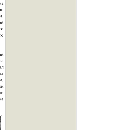
на
он
а,
ий
го
го
ий
на
ал
ых
а,
ли
ни
не