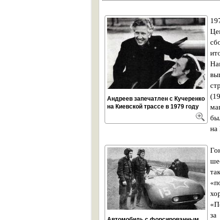
19
Це
сб
ит
На
вы
ст
(1
Андреев запечатлен с Кучеренко
на Киевской трассе в 1979 году
ма
бы
на
Го
ше
та
«п
хо
«П
за
Автомобиль с форсированным