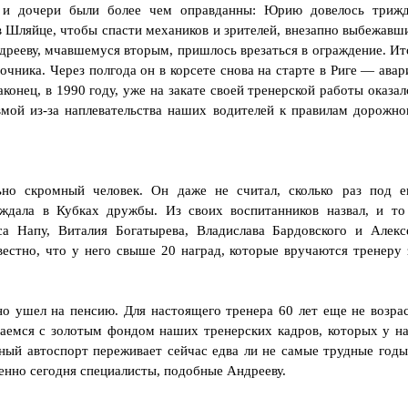
ы и дочери были более чем оправданны: Юрию довелось триж
 в Шляйце, чтобы спасти механиков и зрителей, внезапно выбежавш
дрееву, мчавшемуся вторым, пришлось врезаться в ограждение. Ит
ника. Через полгода он в корсете снова на старте в Риге — авар
аконец, в 1990 году, уже на закате своей тренерской работы оказал
вмой из-за наплевательства наших водителей к правилам дорожно
о скромный человек. Он даже не считал, сколько раз под е
ждала в Кубках дружбы. Из своих воспитанников назвал, и то
са Напу, Виталия Богатырева, Владислава Бардовского и Алекс
вестно, что у него свыше 20 наград, которые вручаются тренеру 
 ушел на пенсию. Для настоящего тренера 60 лет еще не возрас
таемся с золотым фондом наших тренерских кадров, которых у на
нный автоспорт переживает сейчас едва ли не самые трудные годы
енно сегодня специалисты, подобные Андрееву.