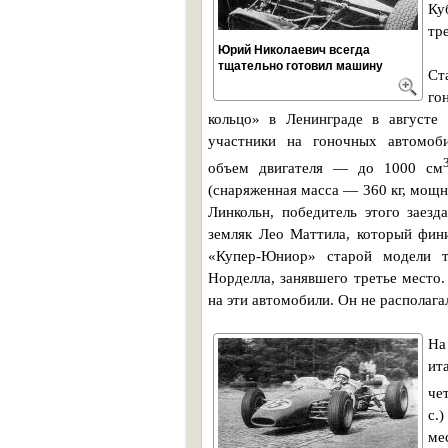
Ку
тр
Юрий Николаевич всегда
тщательно готовил машину
Ст
го
кольцо» в Ленинграде в августе 
участники на гоночных автомоб
объем двигателя — до 1000 см
(снаряженная масса — 360 кг, мощно
Линкольн, победитель этого заез
земляк Лео Маттила, который фин
«Купер-Юниор» старой модели т
Норделла, занявшего третье место
на эти автомобили. Он не располаг
На
ит
че
с.
ме