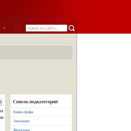
ы
Список подкатегорий
ых
Кэмел-трофи
ли
Автосалон
Мотосалон