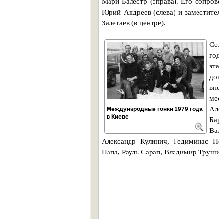
Мари Балестр (справа). Его сопро
Юрий Андреев (слева) и заместит
Залетаев (в центре).
Се
го
эт
до
вп
ме
Ал
Международные гонки 1979 года
в Киеве
Ба
Ва
Александр Кулинич, Гедиминас Н
Напа, Рауль Сарап, Владимир Труши