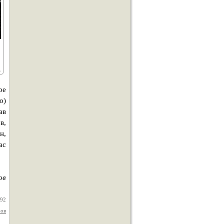
ое
о)
ав
в,
н,
ас
ов
992
ров