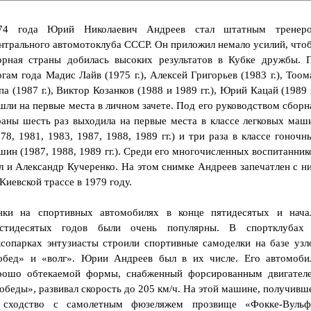
74 года Юрий Николаевич Андреев стал штатным тренер
нтрального автомотоклуба СССР. Он приложил немало усилий, что
орная страны добилась высоких результатов в Кубке дружбы. 
огам года Мадис Лайв (1975 г.), Алексей Григорьев (1983 г.), Тоом
па (1987 г.), Виктор Козанков (1988 и 1989 гг.), Юрий Кацай (1989 г
шли на первые места в личном зачете. Под его руководством сборн
раны шесть раз выходила на первые места в классе легковых маш
978, 1981, 1983, 1987, 1988, 1989 гг.) и три раза в классе гоночн
шин (1987, 1988, 1989 гг.). Среди его многочисленных воспитанник
л и Александр Кучеренко. На этом снимке Андреев запечатлен с н
 Киевской трассе в 1979 году.
нки на спортивных автомобилях в конце пятидесятых и нача
стидесятых годов были очень популярны. В спортклубах
ксопарках энтузиасты строили спортивные самоделки на базе узл
обед» и «волг». Юрии Андреев был в их числе. Его автомоби
рошо обтекаемой формы, снабженный форсированным двигател
обеды», развивал скорость до 205 км/ч. На этой машине, получивш
 сходство с самолетным фюзеляжем прозвище «Фокке-Вульф