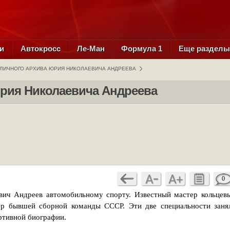
и
Автокросс
Ле-Ман
Формула 1
Еще раздел
 ЛИЧНОГО АРХИВА ЮРИЯ НИКОЛАЕВИЧА АНДРЕЕВА
Юрия Николаевича Андреева
0
вич Андреев автомобильному спорту. Известный мастер кольцев
ер бывшей сборной команды СССР. Эти две специальности заня
ртивной биографии.