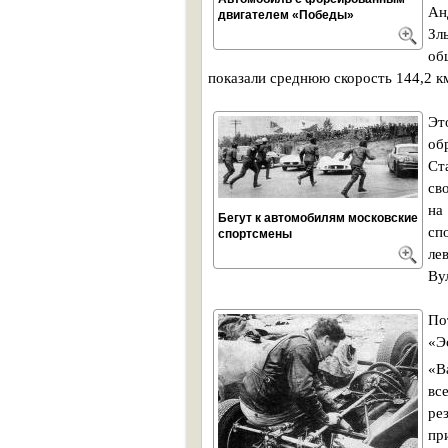
Ан
двигателем «Победы»
Зл
об
показали среднюю скорость 144,2 км
Эт
об
Ст
св
на
Бегут к автомобилям московские
сп
спортсмены
ле
Ву
По
«Э
«В
вс
ре
пр