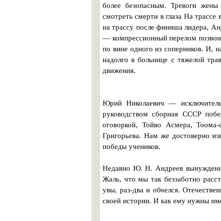
более безопасным. Тревоги жен
смотреть смерти в глаза На трассе
на трассу после финиша лидера, Ан
— компрессионный перелом позвоноч
по вине одного из соперников. И, н
надолго в больнице с тяжелой тра
движения.
Юрий Николаевич — исключительн
руководством сборная СССР побе
оговоркой, Тойво Асмера, Тоома-
Григорьева. Нам же достоверно из
победы учеников.
Недавно Ю. Н. Андреев вынужденно
Жаль, что мы так беззаботно расс
увы, раз-два и обчелся. Отечестве
своей истории. И как ему нужны им