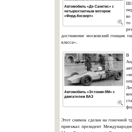
Шл
Автомобиль «Де Санктис» с
пе
четырехтактным мотором
«Форд-Косворт»
во
то
ре
достижение московский гонщик та
класса».
В 
Ан
ав
«и
оп
Ле
Автомобиль «Эстония-9М» с
ко
двигателем ВАЗ
ст
фо
Этот снимок сделан на гоночной тр
приезжал президент Международн