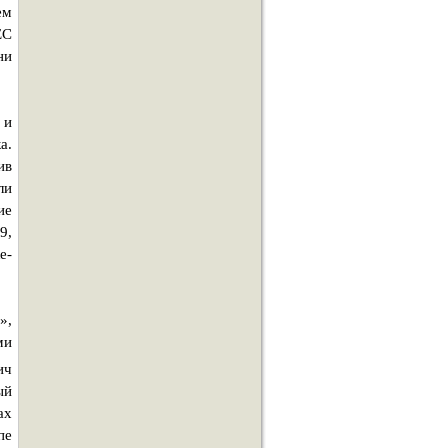
ем
ЕС
ни
 и
а.
ив
ли
ие
9,
е-
»,
ми
ич
ый
ах
пе