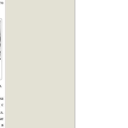
го
.
на
 с
 л.
ые
 в