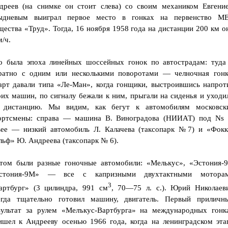
дреев (на снимке он стоит слева) со своим механиком Евгени
ыдневым выиграл первое место в гонках на первенство М
щества «Труд». Тогда, 16 ноября 1958 года на дистанции 200 км о
/ч.
о была эпоха линейных шоссейных гонок по автострадам: туда
ратно с одним или несколькими поворотами — челночная гонк
арт давали типа «Ле-Ман», когда гонщики, выстроившись напрот
оих машин, по сигналу бежали к ним, прыгали на сиденья и уходи
 дистанцию. Мы видим, как бегут к автомобилям московск
ортсмены: справа — машина В. Виноградова (НИИАТ) под Ns 
вее — низкий автомобиль Л. Калачева (таксопарк №7) и «Фокк
льф» Ю. Андреева (таксопарк № 6).
том были разные гоночные автомобили: «Мелькус», «Эстония-9
стония-9М» — все с капризными двухтактными мотора
3
артбург» (3 цилиндра, 991 см
, 70—75 л. с.). Юрий Николаев
егда тщательно готовил машину, двигатель. Первый приличн
зультат за рулем «Мелъкус-Вартбурга» на международных гонк
ишел к Андрееву осенью 1966 года, когда на ленинградском эта