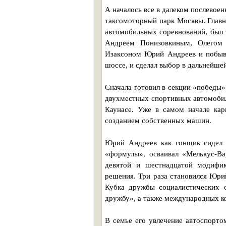
А началось все в далеком послевое
таксомоторный парк Москвы. Глав
автомобильных соревнований, был 
Андреем Понизовкиным, Олегом 
Изаксоном Юрий Андреев и побыва
шоссе, и сделал выбор в дальнейше
Сначала готовил в секции «победы»
двухместных спортивных автомобил
Каунасе. Уже в самом начале кар
созданием собственных машин.
Юрий Андреев как гонщик сидел 
«формулы», осваивал «Мелькус-Ва
девятой и шестнадцатой модифи
решения. Три раза становился Юр
Кубка дружбы социалистических 
дружбу», а также международных ко
В семье его увлечение автоспортом