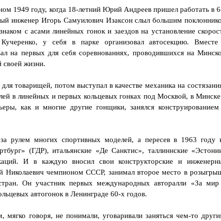
нном 1949 году, когда 18-летний Юрий Андреев пришел работать в 6
ный инженер Игорь Самуилович Изаксон слыл большим поклонник
знаком с асами линейных гонок и заездов на установление скорос
Кучеренко, у себя в парке организовал автосекцию. Вместе
л на первых для себя соревнованиях, проводившихся на Минск
й своей жизни.
 для товарищей, потом выступал в качестве механика на состязани
ей в линейных и первых кольцевых гонках под Москвой, в Минске
ьеры, как и многие другие гонщики, занялся конструированием
за рулем многих спортивных моделей, а пересев в 1963 году 
ртбург» (ГДР), итальянские «Де Санктис», таллиннские «Эстони
каций. И в каждую вносил свои конструкторские и инженерн
ий Николаевич чемпионом СССР, занимал второе место в розыгры
стран. Он участник первых международных авторалли «За мир
льцевых автогонок в Ленинграде 60-х годов.
, мягко говоря, не понимали, уговаривали заняться чем-то други