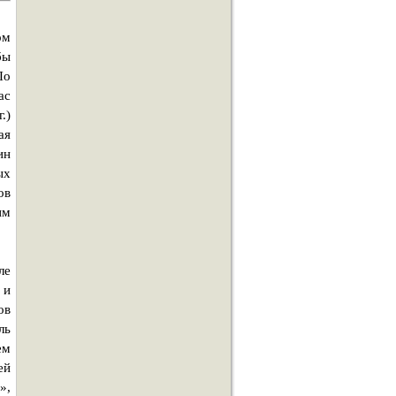
ом
бы
По
ас
.)
ая
ин
ых
ов
им
ле
 и
ов
ль
ем
ей
»,