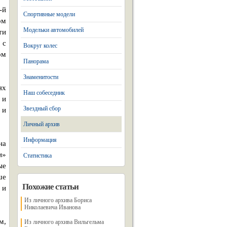
-й
Спортивные модели
ом
Модельки автомобилей
ти
 с
Вокруг колес
ом
Панорама
Знаменитости
ях
Наш собеседник
 и
Звездный сбор
 и
Личный архив
Информация
на
и»
Статистика
ые
ше
Похожие статьи
 и
Из личного архива Бориса
Николаевича Иванова
м,
Из личного архива Вильгельма