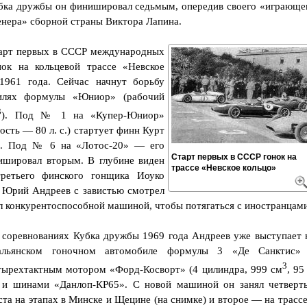
бка дружбы он финишировал седьмым, опередив своего «играюще
енера» сборной страны Виктора Лапина.
арт первых в СССР международных
нок на кольцевой трассе «Невское
1961 года. Сейчас начнут борьбу
илях формулы «Юниор» (рабочий
3
). Под № 1 на «Купер-Юниор»
сть — 80 л. с.) стартует финн Курт
да. Под № 6 на «Лотос-20» — его
Старт первых в СССР гонок на
ишировал вторым. В глубине виден
трассе «Невское кольцо»
ретьего финского гонщика Иоуко
. Юрий Андреев с завистью смотрел
ал конкурентоспособной машиной, чтобы потягаться с иностранцами
 соревнованиях Кубка дружбы 1969 года Андреев уже выступает 
альянском гоночном автомобиле формулы 3 «Де Санктис»
3
тырехтактным мотором «Форд-Косворт» (4 цилиндра, 999 см
, 95
) и шинами «Данлоп-КР65». С новой машиной он занял четверт
ста на этапах в Минске и Щецине (на снимке) и второе — на трассе