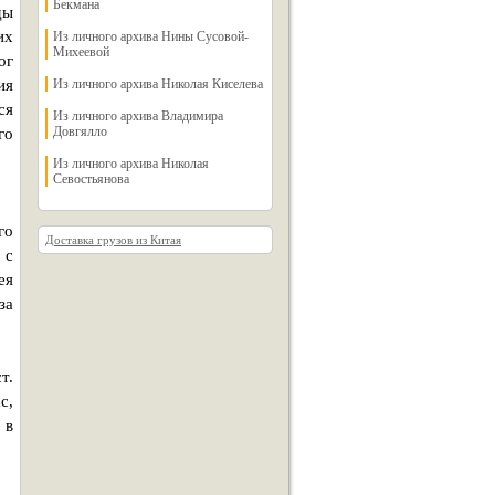
Бекмана
ды
их
Из личного архива Нины Сусовой-
Михеевой
ог
ия
Из личного архива Николая Киселева
ся
Из личного архива Владимира
Довгялло
го
Из личного архива Николая
Севостьянова
го
Доставка грузов из Китая
 с
ея
за
т.
с,
 в