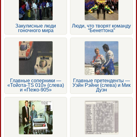
Закулисные люди
Люди, что творят команду
гоночного мира
“Бенеттона”
Главные соперники —
Главные претенденты —
«Тойота-TS 010» (слева)
Уэйн Рэйни (слева) и Мик
и «Пежо-905»
Дуэн