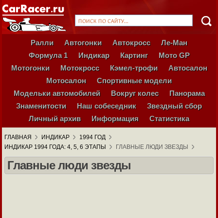
Ралли
Автогонки
Автокросс
Ле-Ман
Формула 1
Индикар
Картинг
Мото GP
Мотогонки
Мотокросс
Кэмел-трофи
Автосалон
Мотосалон
Спортивные модели
Модельки автомобилей
Вокруг колес
Панорама
Знаменитости
Наш собеседник
Звездный сбор
Личный архив
Информация
Статистика
ГЛАВНАЯ
ИНДИКАР
1994 ГОД
ИНДИКАР 1994 ГОДА: 4, 5, 6 ЭТАПЫ
ГЛАВНЫЕ ЛЮДИ ЗВЕЗДЫ
Главные люди звезды