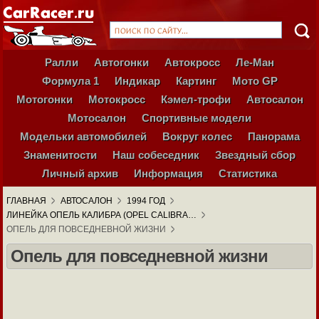
Ралли
Автогонки
Автокросс
Ле-Ман
Формула 1
Индикар
Картинг
Мото GP
Мотогонки
Мотокросс
Кэмел-трофи
Автосалон
Мотосалон
Спортивные модели
Модельки автомобилей
Вокруг колес
Панорама
Знаменитости
Наш собеседник
Звездный сбор
Личный архив
Информация
Статистика
ГЛАВНАЯ
АВТОСАЛОН
1994 ГОД
ЛИНЕЙКА ОПЕЛЬ КАЛИБРА (OPEL CALIBRA…
ОПЕЛЬ ДЛЯ ПОВСЕДНЕВНОЙ ЖИЗНИ
Опель для повседневной жизни