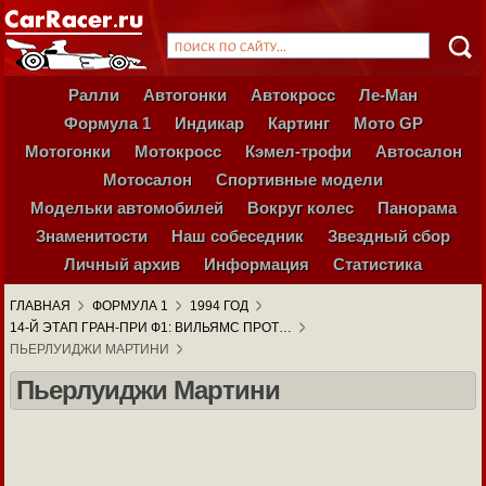
Ралли
Автогонки
Автокросс
Ле-Ман
Формула 1
Индикар
Картинг
Мото GP
Мотогонки
Мотокросс
Кэмел-трофи
Автосалон
Мотосалон
Спортивные модели
Модельки автомобилей
Вокруг колес
Панорама
Знаменитости
Наш собеседник
Звездный сбор
Личный архив
Информация
Статистика
ГЛАВНАЯ
ФОРМУЛА 1
1994 ГОД
14-Й ЭТАП ГРАН-ПРИ Ф1: ВИЛЬЯМС ПРОТ…
ПЬЕРЛУИДЖИ МАРТИНИ
Пьерлуиджи Мартини