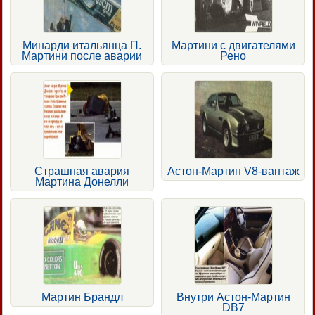
Минарди итальянца П.
Мартини с двигателями
Мартини после аварии
Рено
Страшная авария
Астон-Мартин V8-вантаж
Мартина Донелли
Мартин Брандл
Внутри Астон-Мартин
DB7