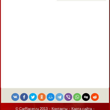
© CarRacer.ru 2013
Контакты
Карта сайта
×
×
×