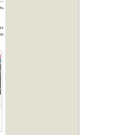
 —
ть
ах
ло