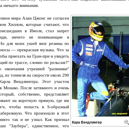
ла ничьего внимания.
емпион мира Алан Цжонс не согласен
м Хиллом, которые считают, что
роисшедших в Имоле, стал запрет
люди, ничего не понимающие в
 Но для моих ушей визг резины по
аносы — прекрасная музыка. Что за
обы приехать на Гран-при и увидеть
щий по трассе, словно по рельсам?"
о окончания утренней "разминки"
д, из тоннеля на скорости около 290
Карла Вендлингера. Этот участок
 Монако. После затяжного и очень
оторый, собственно, представляет
ивают на короткую прямую, где им
/ч, чтобы попасть в S-образный
абережную. Что произошло в этот
икто так и не узнал. Как признал
Кара Вендлингер
аше "Заубера", единственное, что