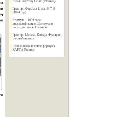
гибель Айртону Сенне (1994год)
на
ло
Гран-при Формула 1: этап 6, 7, 8
(1994 год)
/ч
ой
Формула-1 1994 года:
дисквалификация Шумахера и
последние этапы Гран-при
Гран-при Монако, Канады, Франции и
Великобритании
Этап кольцевых гонок формулы
КАРТ в Торонто
го