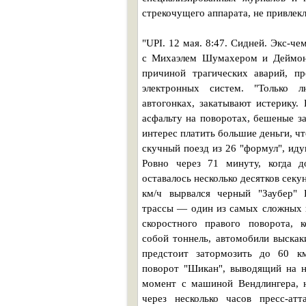
стрекочущего аппарата, не привлек
"UPI. 12 мая. 8:47. Сидней. Экс-ч
с Михаэлем Шумахером и Деймоно
причиной трагических аварий, п
электронных систем. "Только 
автогонках, закатывают истерику.
асфальту на поворотах, бешеные з
интерес платить большие деньги, чт
скучный поезд из 26 "формул", иду
Ровно через 71 минуту, когда д
оставалось несколько десятков секун
км/ч вырвался черный "Заубер" 
трассы — один из самых сложных в
скоростного правого поворота, к
собой тоннель, автомобили выскак
предстоит затормозить до 60 км
поворот "Шикан", выводящий на н
момент с машиной Вендлингера, н
через несколько часов пресс-атт