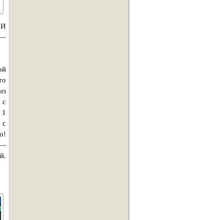
 И
 —
ой
то
из
 с
 1
 с
о!
 —
й.