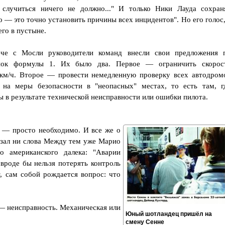
 случиться ничего не должно..." И только Ники Лауда сохран
о — это точно установить причины всех инцидентов". Но его голос,
го в пустыне.
ече с Мосли руководители команд внесли свои предложения 
нок формулы 1. Их было два. Первое — ограничить скорос
 км/ч. Второе — провести немедленную проверку всех автодром
а меры безопасности в "неопасных" местах, то есть там, г
ы в результате технической неисправности или ошибки пилота.
 — просто необходимо. И все же о
азал ни слова Между тем уже Марио
о американского далека: "Аварии
 вроде бы нельзя потерять контроль
, сам собой рождается вопрос: что
— неисправность. Механическая или
Юный шотландец пришёл на
смену Сенне