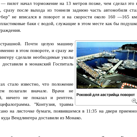
— пилот начал торможение на 13 метров позже, чем сделал это 
, сразу после выхода из тоннеля заднюю часть автомобиля ста
аубер" не вписался в поворот и на скорости около 160 —165 км
 пластиковые баки с водой, служащие в этом месте как бы подушк
граждения.
 страшной. Почти целую машину
именно в этом повороте, и сразу же
лингеру сделали необходимые уколы
 доставили в монакский Госпиталь
ах стало известно, что положение
чем полагали вначале. Врачи не
Роковой для австрийца поворот
, ничего не показал и рентген.
цефалограмма. "Контузия, травма
сано на листочке бумаги, появившемся в 11:35 на двери приемно
 куда Вендлингера доставили из Монако.