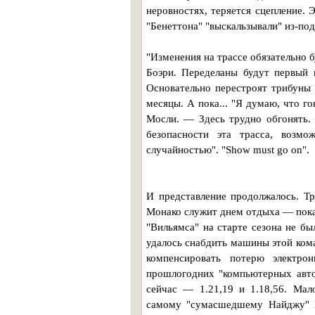
неровностях, теряется сцепление. 
"Бенеттона" "выскальзывали" из-по
"Изменения на трассе обязательно 
Боэри. Переделаны будут первый 
Основательно перестроят трибуны 
месяцы. А пока... "Я думаю, что г
Мосли. — Здесь трудно обгонять. 
безопасности эта трасса, возм
случайностью". "Show must go on".
И представление продолжалось. Т
Монако служит днем отдыха — показ
"Вильямса" на старте сезона не б
удалось снабдить машины этой кома
компенсировать потерю электро
прошлогодних "компьютерных авто
сейчас — 1.21,19 и 1.18,56. Мал
самому "сумасшедшему Найджу" М