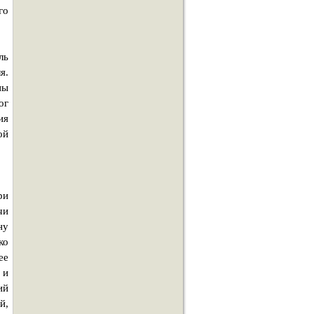
го
ль
я.
ны
ог
ия
ой
ри
чи
ну
ко
ее
 и
ий
й,