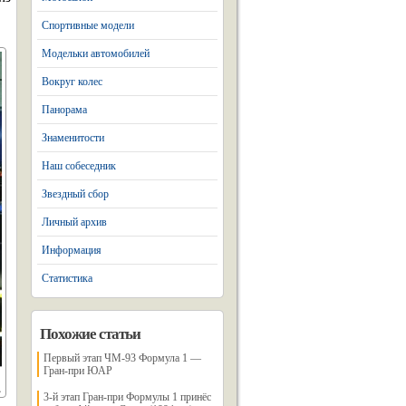
Спортивные модели
Модельки автомобилей
Вокруг колес
Панорама
Знаменитости
Наш собеседник
Звездный сбор
Личный архив
Информация
Статистика
Похожие статьи
Первый этап ЧМ-93 Формула 1 —
Гран-при ЮАР
3-й этап Гран-при Формулы 1 принёс