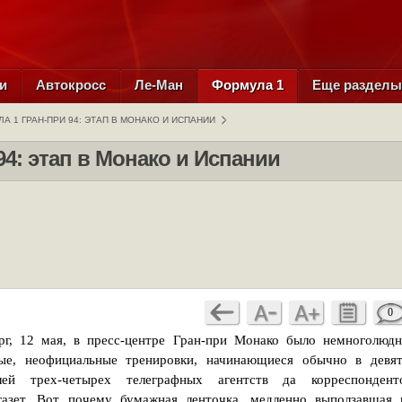
и
Автокросс
Ле-Ман
Формула 1
Еще раздел
А 1 ГРАН-ПРИ 94: ЭТАП В МОНАКО И ИСПАНИИ
94: этап в Монако и Испании
0
ерг, 12 мая, в пресс-центре Гран-при Монако было немноголюдн
ые, неофициальные тренировки, начинающиеся обычно в девят
лей трех-четырех телеграфных агентств да корреспондент
газет. Вот почему бумажная ленточка, медленно выползавшая 