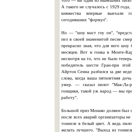
того — ни один из нынешних пилото
А такого не случалось с 1929 года,
княжества впервые выехали го
сегодняшних "формул".
Но — "шоу маст гоу он", "предста
пел в своей знаменитой песне сме
прекрасно зная, что для него шоу 
месяцев. Вот и гонка в Монте-Кар
несмотря на то, что не было теперь
победитель шести Гран-при этой 
Айртон Сенна разбился за две неде
слова, когда ваша пятилетняя дочь
умер. — сказал пилот "Мак-Ла-
гонщики, такой уж народ — мы про
работу".
Большой приз Монако должен был со
после всех аварий организаторы н
тоннеле в белый цвет. А ведь пил
желать лучшего. "Выход из тонне