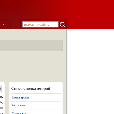
ы
Список подкатегорий
о.
Кэмел-трофи
ь,
Автосалон
ов
из
Мотосалон