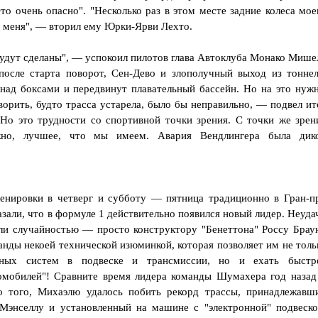
Это очень опасно". "Несколько раз в этом месте задние колеса мое
д меня", — вторил ему Юрки-Ярви Лехто.
будут сделаны", — успокоил пилотов глава Автоклуба Монако Мише
после старта поворот, Сен-Дево и злополучный выход из тоннел
над боксами и передвинут плавательный бассейн. Но на это нуж
оворить, будто трасса устарела, было бы неправильно, — подвел ит
Но это трудности со спортивной точки зрения. С точки же зрен
ожно, лучшее, что мы имеем. Авария Вендлингера была дик
ренировки в четверг и субботу — пятница традиционно в Гран-п
али, что в формуле 1 действительно появился новый лидер. Неуда
ыли случайностью — просто конструктору "Бенеттона" Россу Брау
нды некоей технической изюминкой, которая позволяет им не толь
нных систем в подвеске и трансмиссии, но и ехать быстр
мобилей"! Сравните время лидера команды Шумахера год назад
о того, Михаэлю удалось побить рекорд трассы, принадлежавш
энселлу и установленный на машине с "электронной" подвеско