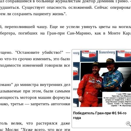
зал собравшимся в больнице журналистам доктор Доминик Гримо.
дшиться. Существует опасность осложнений. Сейчас оперирова
еем ли сохранить пациенту жизнь".
ей, переполнившей чашу. Еще не успели увянуть цветы на могил
бергера, погибших на Гран-при Сан-Марино, как в Монте Кар
щено. "Остановите убийство!" —
о что-то срочно изменить, это было
бходимости изменений говорили все
омано" до министра внутренних дел
сказываемые при этом, были самыми
 мощность моторов машин формулы
ако, третьи — запретить автогонки
Победитель Гран-при Ф1 94-го
года
оль велик, что растерялся даже
 Мосли: "Хуже всего, что все эти