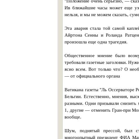
"Положение очень серьезно, — ска
Ив ближайшие часы может еще уху
нельзя, и мы не можем сказать, сум
Эта авария стала той самой капл
Айртона Сенны и Роланда Ратцен
произошла еще одна трагедия.
Общественное мнение было возму
требовали газетные заголовки. Нужн
ясно всем. Вот только что? О нео
— от официального органа
Ватикана газеты "Ль Оссерваторе Р
Бельгии. Естественно, мнения, вы
разными. Одни призывали снизить
1, другие — отменить Гран-при Мон
вообще.
Шум, поднятый прессой, был ст
многоопытный президент ФИА Макс