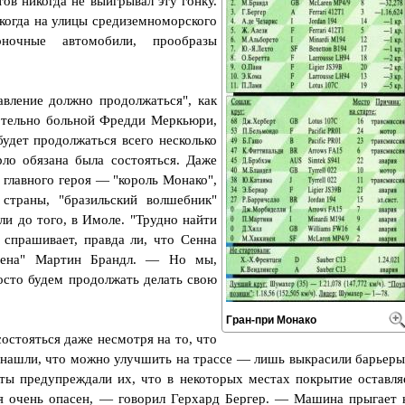
в никогда не выигрывал эту гонку.
 когда на улицы средиземноморского
ночные автомобили, прообразы
вление должно продолжаться", как
ртельно больной Фредди Меркьюри,
будет продолжаться всего несколько
ло обязана была состояться. Даже
 главного героя — "король Монако",
страны, "бразильский волшебник"
ли до того, в Имоле. "Трудно найти
 спрашивает, правда ли, что Сенна
рена" Мартин Брандл. — Но мы,
сто будем продолжать делать свою
Гран-при Монако
стояться даже несмотря на то, что
е нашли, что можно улучшить на трассе — лишь выкрасили барьеры
оты предупреждали их, что в некоторых местах покрытие оставля
ля очень опасен, — говорил Герхард Бергер. — Машина прыгает 