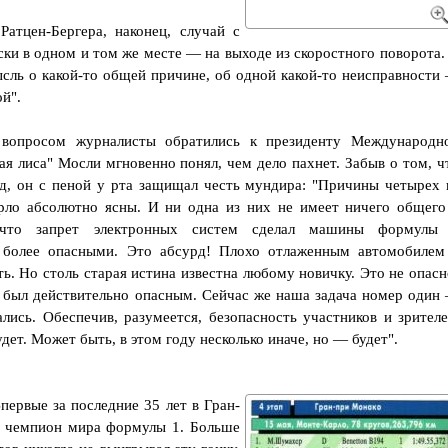
атцен-Бергера, наконец, случай с
ки в одном и том же месте — на выходе из скоростного поворота.
мысль о какой-то общей причине, об одной какой-то неисправности
й".
 вопросом журналисты обратились к президенту Международн
я лиса" Мосли мгновенно понял, чем дело пахнет. Забыв о том, ч
зад, он с пеной у рта защищал честь мундира: "Причины четырех 
рло абсолютно ясны. И ни одна из них не имеет ничего общего
, что запрет электронных систем сделал машины формулы
 более опасными. Это абсурд! Плохо отлаженным автомобилем
ь. Но столь старая истина известна любому новичку. Это не опасн
и был действительно опасным. Сейчас же наша задача номер один
лись. Обеспечив, разумеется, безопасность участников и зрителе
дет. Может быть, в этом году несколько иначе, но — будет".
первые за последние 35 лет в Гран-
н чемпион мира формулы 1. Больше