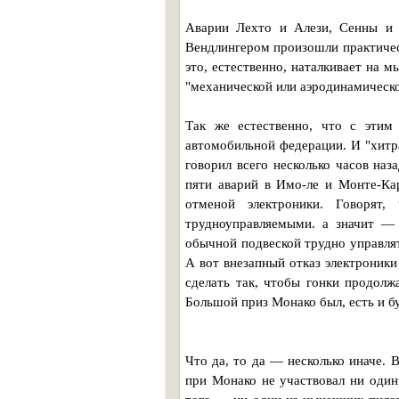
Аварии Лехто и Алези, Сенны и Р
Вендлингером произошли практичес
это, естественно, наталкивает на 
"механической или аэродинамическо
Так же естественно, что с этим
автомобильной федерации. И "хитра
говорил всего несколько часов на
пяти аварий в Имо-ле и Монте-Ка
отменой электроники. Говорят
трудноуправляемыми. а значит —
обычной подвеской трудно управлят
А вот внезапный отказ электроник
сделать так, чтобы гонки продолжа
Большой приз Монако был, есть и бу
Что да, то да — несколько иначе. В
при Монако не участвовал ни оди