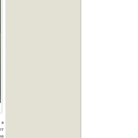
 в
ет
на