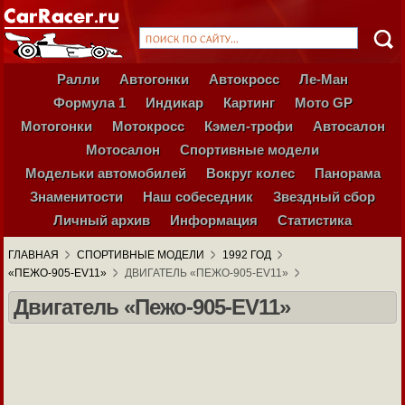
Ралли
Автогонки
Автокросс
Ле-Ман
Формула 1
Индикар
Картинг
Мото GP
Мотогонки
Мотокросс
Кэмел-трофи
Автосалон
Мотосалон
Спортивные модели
Модельки автомобилей
Вокруг колес
Панорама
Знаменитости
Наш собеседник
Звездный сбор
Личный архив
Информация
Статистика
ГЛАВНАЯ
СПОРТИВНЫЕ МОДЕЛИ
1992 ГОД
«ПЕЖО-905-EV11»
ДВИГАТЕЛЬ «ПЕЖО-905-EV11»
Двигатель «Пежо-905-EV11»