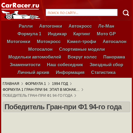
Ралли
Автогонки
Автокросс
Ле-Ман
Формула 1
Индикар
Картинг
Мото GP
Мотогонки
Мотокросс
Кэмел-трофи
Автосалон
Мотосалон
Спортивные модели
Модельки автомобилей
Вокруг колес
Панорама
Знаменитости
Наш собеседник
Звездный сбор
Личный архив
Информация
Статистика
ГЛАВНАЯ
ФОРМУЛА 1
1994 ГОД
ФОРМУЛА 1 ГРАН-ПРИ 94: ЭТАП В МОНАК…
ПОБЕДИТЕЛЬ ГРАН-ПРИ Ф1 94-ГО ГОДА
Победитель Гран-при Ф1 94-го года