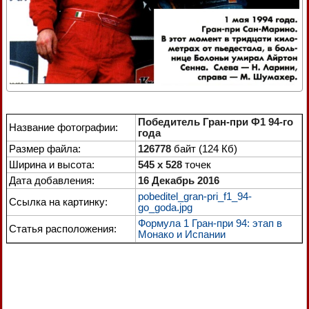
Победитель Гран-при Ф1 94-го
Название фотографии:
года
Размер файла:
126778
байт (124 Кб)
Ширина и высота:
545 x 528
точек
Дата добавления:
16 Декабрь 2016
pobeditel_gran-pri_f1_94-
Ссылка на картинку:
go_goda.jpg
Формула 1 Гран-при 94: этап в
Статья расположения:
Монако и Испании