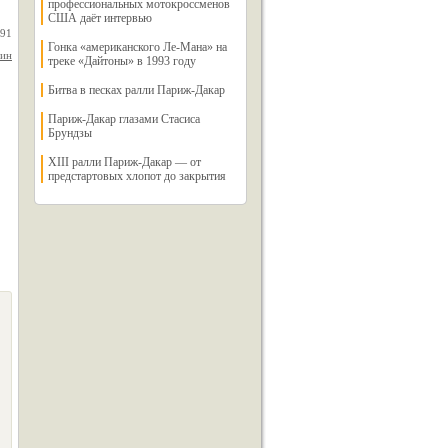
профессиональных мотокроссменов
США даёт интервью
991
Гонка «американского Ле-Мана» на
нин
треке «Дайтоны» в 1993 году
Битва в песках ралли Париж-Дакар
Париж-Дакар глазами Стасиса
Брундзы
XIII ралли Париж-Дакар — от
предстартовых хлопот до закрытия