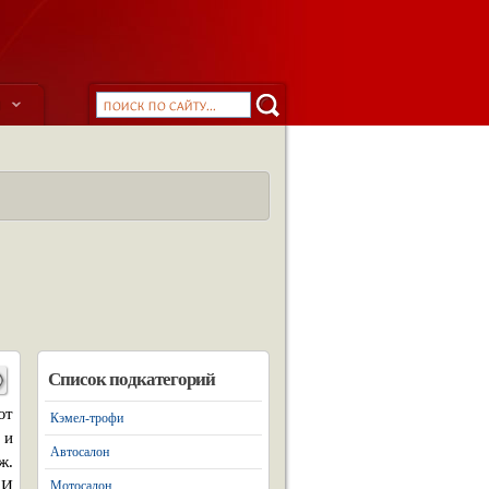
ы
Список подкатегорий
ют
Кэмел-трофи
 и
Автосалон
ж.
 И
Мотосалон