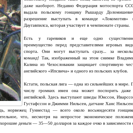
даже наоборот. Недавно Федерация мотоспорта СС
выдала польскому гонщику Рышарду Доломишеви
разрешение выступать в команде «Локомотив» 
Даугавпилса, которая участвует в чемпионате страны.
Есть у гаревиков и еще одно существенн
преимущество перед представителями игровых вид
спорта. Они могут выступать сразу... за несколь
команд! Так, изображенный на этом снимке Владим
Калина из Чехословакии защищает спортивную чес
английского «Ипсвича» и одного из польских клубов.
Кстати, польская лига — одна из сильнейших в мире. 
числу громких имен она может поспорить даже
английской. Здесь выступают шведы Юнссон, Иварссо
Густафссон и Джимми Нильсен, датчане Ханс Нильсен
дь, норвежец Гуннестад — всего около восьмидесяти гонщик
ительное, что, несмотря на непростое экономическое положен
хорошие деньги — 35—50 долларов за каждое очко в зависимости 