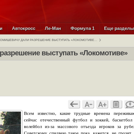
и
Автокросс
Ле-Ман
Формула 1
Еще раздел
ОМИШЕВИЧУ ДАЛИ РАЗРЕШЕНИЕ ВЫСТУПАТЬ «ЛОКОМОТИВЕ…
разрешение выступать «Локомотиве»
0
Всем известно, какие трудные времена пережива
сейчас отечественный футбол и хоккей, баскетбол
волейбол из-за массового отъезда игроков за рубе
Советскому спидвею такое пока, кажется, не грозит.