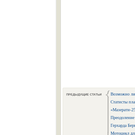
Возможно ли
ПРЕДЫДУЩИЕ СТАТЬИ
Статисты пла
«Мазерати-25
Преодоление 
Герхарда Бер
Мотоцикл для