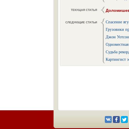
Доломишев
ТЕКУЩАЯ СТАТЬЯ
Спасение ягу
СЛЕДУЮЩИЕ СТАТЬИ
Грузовики пр
Джон Уотсон 
Одноместная
Судьба рекор
Картингист э