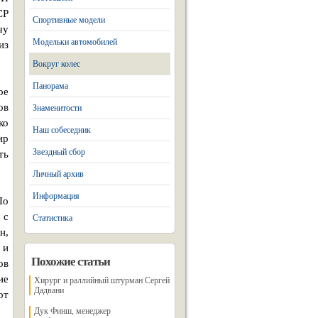
СР
Спортивные модели
чу
Модельки автомобилей
из
Вокруг колес
Панорама
ое
ов
Знаменитости
ко
Наш собеседник
ир
Звездный сбор
ть
Личный архив
Информация
По
 с
Статистика
н,
 и
Похожие статьи
ов
ие
Хирург и раллийный штурман Сергей
Дадвани
от
Дук Финш, менеджер