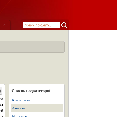
ы
Список подкатегорий
ты
Кэмел-трофи
жд
Автосалон
ей
дь
Мотосалон