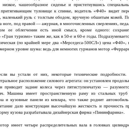
 низкое, чашеообразное сиденье и пристегнувшись специальн
 притягивающим туловище к спинке, водитель «Ф40» видит пер
, маленький руль с толстым ободом, вручную обшитым кожей. П
 ноге, под правой — ажурная, в многочисленных сверлениях, педа
ном ее облегчении есть иной смысл, кроме одного: сохрани
«Гран туризмо» таким же, как в 50-е и 60-е годы. Подразумеваетс
мическая (по крайней мере два «Мерседеса-500СЛ») цена «Ф40», 
змерном уровне шума: ведь для немногих гурманов мотор «Феррар
если вы устали от них, некоторые технические подробности.
тральное расположение силового агрегата: он установлен продоль
и приводит задние колеса через пятиступенчатую — разумеетс
ач. Машина имеет пространственную раму из стальных труб
на и кузовные панели из кевлара, что также роднит автомобиль
четание дало конструкции высочайшую жесткость и прочность п
орму кузова разрабатывала дизайнерская фирма «Пининфарина».
тор имеет четыре распределительных вала в головках цилиндр