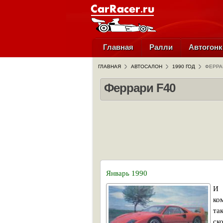
Главная
Ралли
Автогонк
ГЛАВНАЯ
АВТОСАЛОН
1990 ГОД
ФЕРРА
Феррари F40
Январь 1990
И 
ко
та
ск