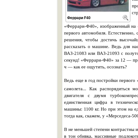
пр
ст
Феррари F40
«Феррари-Ф40», изображенный на с
первого автомобиля. Естественно, 
решения, чтобы достичь высочай
рассказать о машине. Ведь для на
ВАЗ-21083 или ВАЗ-21093 с полут
секунд! «Феррари-Ф40» за 12 — прав
ч — как ее ощутить, осознать?
Ведь еще в год постройки первого 
самолета... Как распорядиться м
двигателя с двумя турбокомпр
единственная цифра в техническ
машины: 1100 кг. Но при этом на 
тогда как, скажем, у «Мерседеса-500
В не меньшей степени контрастны и
в тон обивка, массивные подлокот