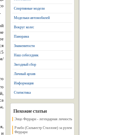
со
Спортивные модели
.
Модельки автомобилей
ой
Вокруг колес
ие
Панорама
ее
ся
Знаменитости
15
Наш собеседник
м/
Звездный сбор
Личный архив
го
Информация
го
Статистика
й,
са
ы,
Похожие статьи
Энцо Феррари - легендарная личность
я,
Рэмбо (Сильвестр Сталлоне) за рулем
Феррари
 и