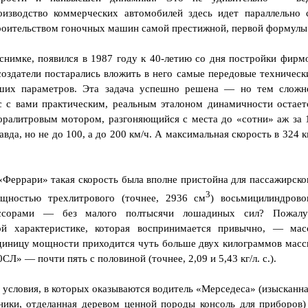
оизводство коммерческих автомобилей здесь идет параллельно 
роительством гоночных машин самой престижной, первой формулы
нимке, появился в 1987 году к 40-летию со дня постройки фирм
создатели постарались вложить в него самые передовые техническ
ших параметров. Эта задача успешно решена — но тем сложн
с с вами практическим, реальным эталоном динамичности остает
оралитровым мотором, разгоняющийся с места до «сотни» аж за 
да, но не до 100, а до 200 км/ч. А максимальная скорость в 324 к
«Феррари» такая скорость была вполне пристойна для пассажирско
3
ощностью трехлитрового (точнее, 2936 см
) восьмицилиндрово
ессорами — без малого полтысячи лошадиных сил? Пожалу
ой характеристике, которая воспринимается привычно, — мас
единицу мощности приходится чуть больше двух килограммов масс
СЛ» — почти пять с половиной (точнее, 2,09 и 5,43 кг/л. с.).
 условия, в которых оказываются водитель «Мерседеса» (изысканна
ники, отделанная деревом ценной породы консоль для приборов)