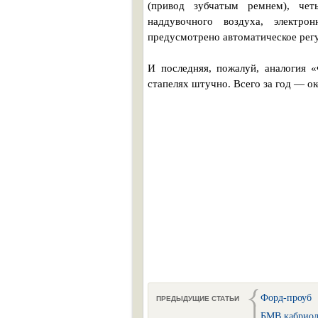
(привод зубчатым ремнем), чет
наддувочного воздуха, электро
предусмотрено автоматическое рег
И последняя, пожалуй, аналогия 
стапелях штучно. Всего за год — о
Форд-проуб
ПРЕДЫДУЩИЕ СТАТЬИ
БМВ кабриол