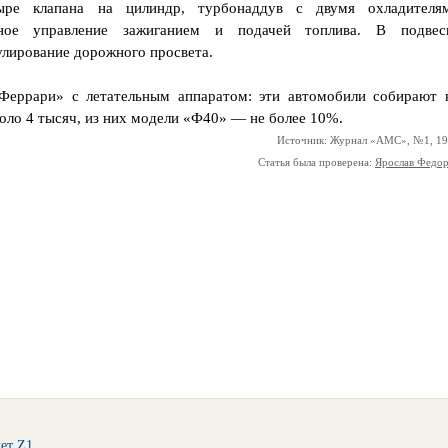
ыре клапана на цилиндр, турбонаддув с двумя охладителя
нное управление зажиганием и подачей топлива. В подвес
улирование дорожного просвета.
«Феррари» с летательным аппаратом: эти автомобили собирают 
коло 4 тысяч, из них модели «Ф40» — не более 10%.
Источник: Журнал «АМС», №1, 1
Статья была проверена:
Ярослав Федо
ет Z1