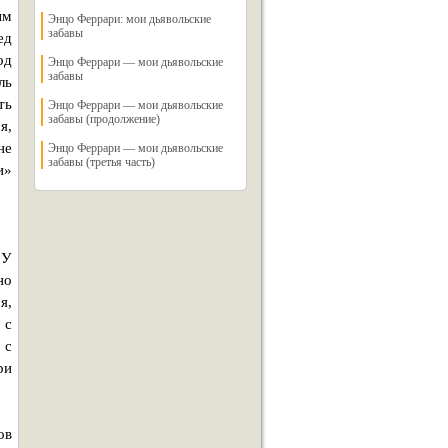
ым
Энцо Феррари: мои дьявольские
забавы
ед
од
Энцо Феррари — мои дьявольские
забавы
ль
ть
Энцо Феррари — мои дьявольские
забавы (продолжение)
я,
не
Энцо Феррари — мои дьявольские
забавы (третья часть)
и»
 У
но
я,
 с
 с
ри
ов