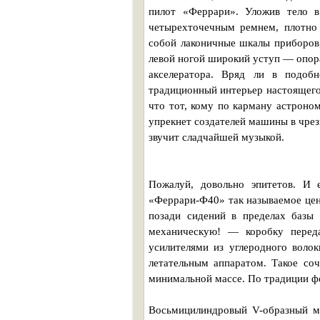
пилот «Феррари». Уложив тело в
четырехточечным ремнем, плотно
собой лаконичные шкалы приборов
левой ногой широкий уступ — опора
акселератора. Вряд ли в подоб
традиционный интерьер настоящего 
что тот, кому по карману астроно
упрекнет создателей машины в чре
звучит сладчайшей музыкой.
Пожалуй, довольно эпитетов. И 
«Феррари-Ф40» так называемое цен
позади сидений в пределах базы 
механическую! — коробку перед
усилителями из углеродного волок
летательным аппаратом. Такое со
минимальной массе. По традиции ф
Восьмицилиндровый V-образный мо