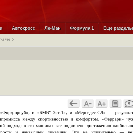
и
Автокросс
Ле-Ман
Формула 1
Еще раздел
РИ F40
0
«Форд-проуб», и «БМВ" Зет-1», и «Мерседес-СЛ» — результа
мпромисса между спортивностью и комфортом. «Феррари» чу
кой подход: в его машинах все подчинено достижению наибольш
орости и наивысшей динамики. Это не удивительно — ве