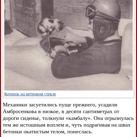
Котенок на ветровом стекле
Механики засуетились пуще прежнего, усадили
Амбросенкова в низкое, в десяти сантиметрах от
дороги сиденье, толкнули «камбалу». Она огрызнулась
тем же истошным воплем и, чуть подрагивая на швах
бетонки окатистым телом, понеслась.