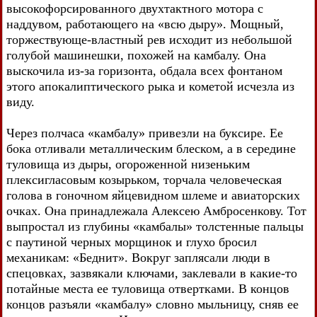
высокофорсированного двухтактного мотора с
наддувом, работающего на «всю дыру». Мощный,
торжествующе-властный рев исходит из небольшой
голубой машинешки, похожей на камбалу. Она
выскочила из-за горизонта, обдала всех фонтаном
этого апокалиптического рыка и кометой исчезла из
виду.
Через полчаса «камбалу» привезли на буксире. Ее
бока отливали металлическим блеском, а в середине
туловища из дыры, огороженной низеньким
плексигласовым козырьком, торчала человеческая
голова в гоночном яйцевидном шлеме и авиаторских
очках. Она принадлежала Алексею Амбросенкову. Тот
выпростал из глубины «камбалы» толстенные пальцы
с паутиной черных морщинок и глухо бросил
механикам: «Беднит». Вокруг заплясали люди в
спецовках, зазвякали ключами, заклевали в какие-то
потайные места ее туловища отвертками. В концов
концов разъяли «камбалу» словно мыльницу, сняв ее