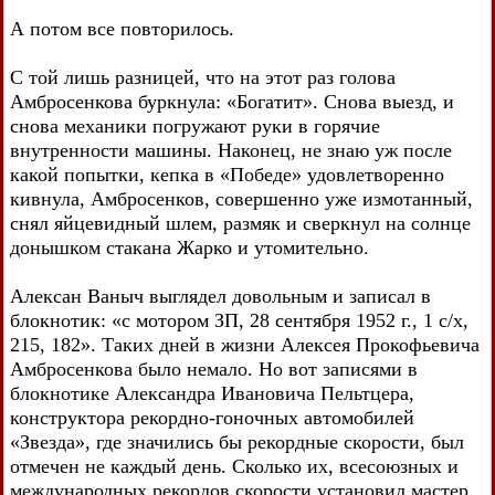
А потом все повторилось.
С той лишь разницей, что на этот раз голова
Амбросенкова буркнула: «Богатит». Снова выезд, и
снова механики погружают руки в горячие
внутренности машины. Наконец, не знаю уж после
какой попытки, кепка в «Победе» удовлетворенно
кивнула, Амбросенков, совершенно уже измотанный,
снял яйцевидный шлем, размяк и сверкнул на солнце
донышком стакана Жарко и утомительно.
Алексан Ваныч выглядел довольным и записал в
блокнотик: «с мотором ЗП, 28 сентября 1952 г., 1 с/х,
215, 182». Таких дней в жизни Алексея Прокофьевича
Амбросенкова было немало. Но вот записями в
блокнотике Александра Ивановича Пельтцера,
конструктора рекордно-гоночных автомобилей
«Звезда», где значились бы рекордные скорости, был
отмечен не каждый день. Сколько их, всесоюзных и
международных рекордов скорости установил мастер