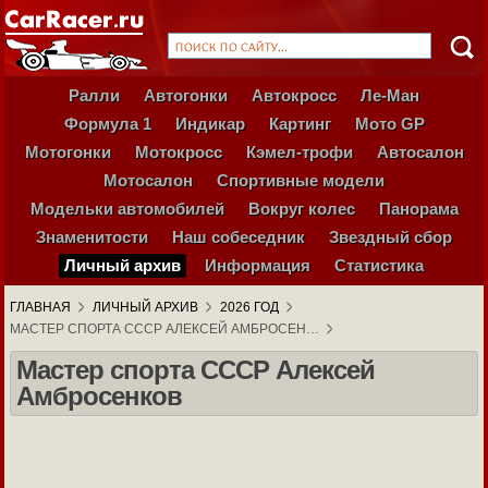
Ралли
Автогонки
Автокросс
Ле-Ман
Формула 1
Индикар
Картинг
Мото GP
Мотогонки
Мотокросс
Кэмел-трофи
Автосалон
Мотосалон
Спортивные модели
Модельки автомобилей
Вокруг колес
Панорама
Знаменитости
Наш собеседник
Звездный сбор
Личный архив
Информация
Статистика
ГЛАВНАЯ
ЛИЧНЫЙ АРХИВ
2026 ГОД
МАСТЕР СПОРТА СССР АЛЕКСЕЙ АМБРОСЕН…
Мастер спорта СССР Алексей
Амбросенков