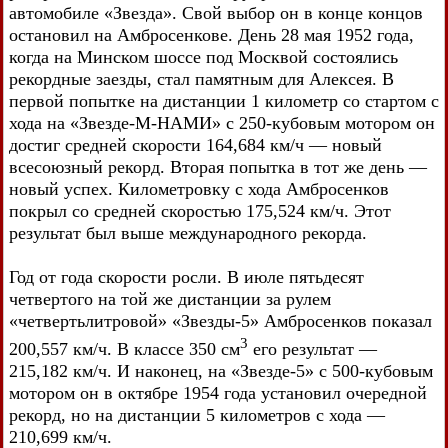
автомобиле «Звезда». Свой выбор он в конце концов
остановил на Амбросенкове. День 28 мая 1952 года,
когда на Минском шоссе под Москвой состоялись
рекордные заезды, стал памятным для Алексея. В
первой попытке на дистанции 1 километр со стартом с
хода на «Звезде-М-НАМИ» с 250-кубовым мотором он
достиг средней скорости 164,684 км/ч — новый
всесоюзный рекорд. Вторая попытка в тот же день —
новый успех. Километровку с хода Амбросенков
покрыл со средней скоростью 175,524 км/ч. Этот
результат был выше международного рекорда.
Год от года скорости росли. В июле пятьдесят
четвертого на той же дистанции за рулем
«четвертьлитровой» «Звезды-5» Амбросенков показал
3
200,557 км/ч. В классе 350 см
его результат —
215,182 км/ч. И наконец, на «Звезде-5» с 500-кубовым
мотором он в октябре 1954 года установил очередной
рекорд, но на дистанции 5 километров с хода —
210,699 км/ч.