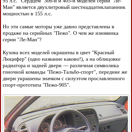
95 л.с. "Сердцем" 306-й и 405-й моделей серии "Ле-
Ман" является двухлитровый шестнадцатиклапанник
мощностью в 155 л.с.
Но эти самые моторы уже давно представлены в
продаже на серийных "Пежо". О чем же изюминка
серии "Ле-Ман"?
Кузова всех моделей окрашены в цвет "Красный
Люцифер" (одно название каково!), а на облицовке
радиатора и задней двери — различная символика
гоночной команды "Пежо-Тальбо-спорт", передние же
двери украшены значком с силуэтом прославленного
спорт-прототипа "Пежо-905".