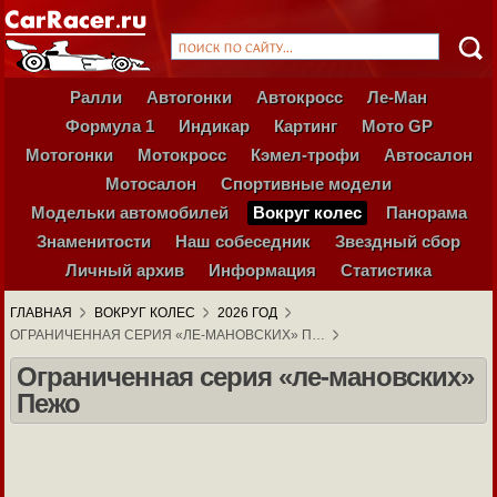
Ралли
Автогонки
Автокросс
Ле-Ман
Формула 1
Индикар
Картинг
Мото GP
Мотогонки
Мотокросс
Кэмел-трофи
Автосалон
Мотосалон
Спортивные модели
Модельки автомобилей
Вокруг колес
Панорама
Знаменитости
Наш собеседник
Звездный сбор
Личный архив
Информация
Статистика
ГЛАВНАЯ
ВОКРУГ КОЛЕС
2026 ГОД
ОГРАНИЧЕННАЯ СЕРИЯ «ЛЕ-МАНОВСКИХ» П…
Ограниченная серия «ле-мановских»
Пежо