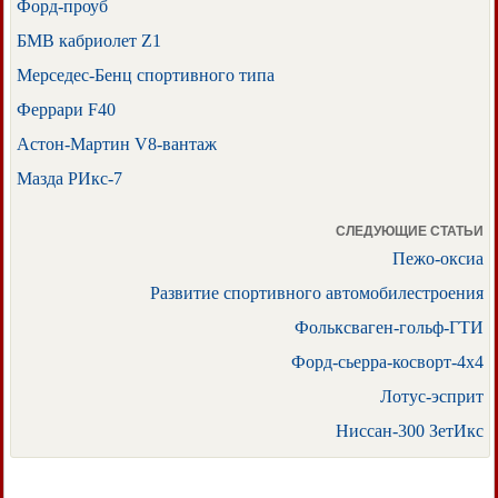
Форд-проуб
БМВ кабриолет Z1
Мерседес-Бенц спортивного типа
Феррари F40
Астон-Мартин V8-вантаж
Мазда РИкс-7
СЛЕДУЮЩИЕ СТАТЬИ
Пежо-оксиа
Развитие спортивного автомобилестроения
Фольксваген-гольф-ГТИ
Форд-сьерра-косворт-4х4
Лотус-эсприт
Ниссан-300 ЗетИкс