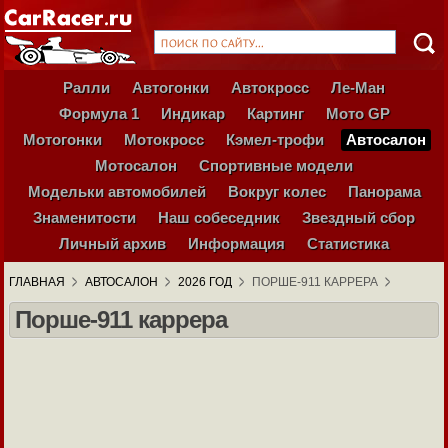
Ралли
Автогонки
Автокросс
Ле-Ман
Формула 1
Индикар
Картинг
Мото GP
Мотогонки
Мотокросс
Кэмел-трофи
Автосалон
Мотосалон
Спортивные модели
Модельки автомобилей
Вокруг колес
Панорама
Знаменитости
Наш собеседник
Звездный сбор
Личный архив
Информация
Статистика
ГЛАВНАЯ
АВТОСАЛОН
2026 ГОД
ПОРШЕ-911 КАРРЕРА
Порше-911 каррера