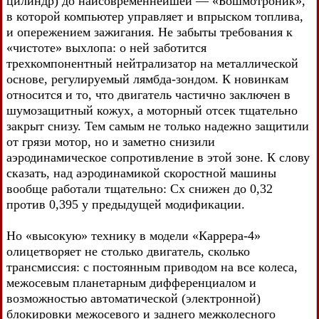
цилиндр) до наисовременнейшей — «Бошмотроник»,
в которой компьютер управляет и впрыском топлива,
и опережением зажигания. Не забыты требования к
«чистоте» выхлопа: о ней заботится
трехкомпонентный нейтрализатор на металлической
основе, регулируемый лямбда-зондом. К новинкам
относится и то, что двигатель частично заключен в
шумозащитный кожух, а моторный отсек тщательно
закрыт снизу. Тем самым не только надежно защитили
от грязи мотор, но и заметно снизили
аэродинамическое сопротивление в этой зоне. К слову
сказать, над аэродинамикой скоростной машины
вообще работали тщательно: Сх снижен до 0,32
против 0,395 у предыдущей модификации.
Но «высокую» технику в модели «Каррера-4»
олицетворяет не столько двигатель, сколько
трансмиссия: с постоянным приводом на все колеса,
межосевым планетарным дифференциалом и
возможностью автоматической (электронной)
блокировки межосевого и заднего межколесного