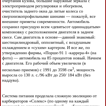
очертания кузова, большие наружные зеркала с
электроприводом регулировки и обогревом,
очиститель заднего окна да литые колеса со
сверхнизкопрофильными шинами — пожалуй, все
внешние приметы современности. Автомобиль
сохранил присущую всем «девятьсот одиннадцатым»
компоновку с расположением двигателя в заднем
свесе. Сам двигатель в основе—давний знакомый:
шестицилиндровый, оппозитный, с воздушным
охлаждением и «сухим» картером. И все же, по
утверждению фирмы, «Порше-91 1 -каррера-4» (на
фото) — автомобиль на 85 процентов новый. Начнем
с двигателя. Его рабочий объем увеличили (в
3
несколько приемов) с 1991 до 3598 см
, мощность
выросла со 130 л. с./96 кВт до 250/ 184 кВт (без
наддува).
Система питания проделала сложную эволюцию от
карбюраторов «Солекс» (по одному на каждый