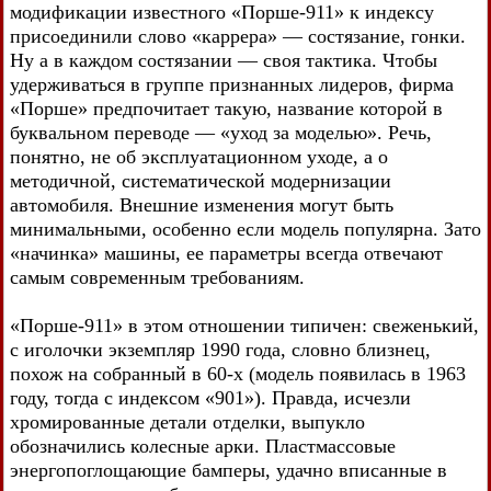
модификации известного «Порше-911» к индексу
присоединили слово «каррера» — состязание, гонки.
Ну а в каждом состязании — своя тактика. Чтобы
удерживаться в группе признанных лидеров, фирма
«Порше» предпочитает такую, название которой в
буквальном переводе — «уход за моделью». Речь,
понятно, не об эксплуатационном уходе, а о
методичной, систематической модернизации
автомобиля. Внешние изменения могут быть
минимальными, особенно если модель популярна. Зато
«начинка» машины, ее параметры всегда отвечают
самым современным требованиям.
«Порше-911» в этом отношении типичен: свеженький,
с иголочки экземпляр 1990 года, словно близнец,
похож на собранный в 60-х (модель появилась в 1963
году, тогда с индексом «901»). Правда, исчезли
хромированные детали отделки, выпукло
обозначились колесные арки. Пластмассовые
энергопоглощающие бамперы, удачно вписанные в