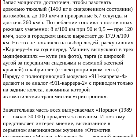
Запас мощности достаточен, чтобы разогнать
довольно тяжелый (1450 кг в снаряженном состоянии)
автомобиль до 100 км/ч в призрачные 5,7 секунды и
достичь 260 км/ч. Потребление топлива в постоянных
режимах умеренно: 8 л/100 км при 90 и 9,5 — при 120
км/ч, зато в городском цикле вырастает до 17,9 л/100
км. Но это не повлияло на выбор людей, раскупивших
«Карреру-4» на год вперед. Машину выпускают в трех
модификациях — купе (на фото), тарга (с широкой
дугой за передними сиденьями и съемной жесткой
крышей) и кабриолет (с электроприводом тента).
Наряду с полноприводной моделью «911-каррера-4»
делают и ее аналог «911-каррера-2» с приводом только
на задние колеса, изюминка которой —
автоматическая трансмиссия «триптроник».
Значительная часть всех выпускаемых «Порше» (1989
г.— около 30 000) продается за океаном. И поэтому
представляет интерес мнение, высказанное в
серьезном американском журнале «Отомотив
индастриз»: «Модель «Каррера 4» — лучший легковой