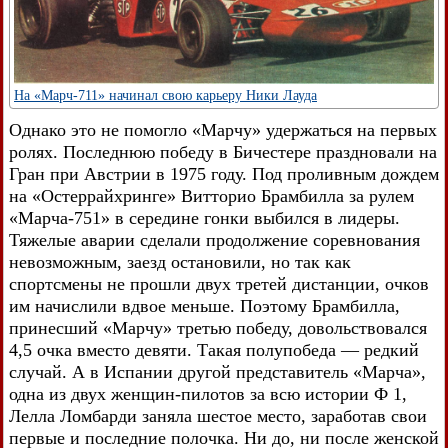
На «Марч-711» начинал свою карьеру Ники Лауда
Однако это не помогло «Марчу» удержаться на первых
ролях. Последнюю победу в Бичестере праздновали на
Гран при Австрии в 1975 году. Под проливным дождем
на «Остеррайхринге» Витторио Брамбилла за рулем
«Марча-751» в середине гонки выбился в лидеры.
Тяжелые аварии сделали продолжение соревнования
невозможным, заезд остановили, но так как
спортсмены не прошли двух третей дистанции, очков
им начислили вдвое меньше. Поэтому Брамбилла,
принесший «Марчу» третью победу, довольствовался
4,5 очка вместо девяти. Такая полупобеда — редкий
случай. А в Испании другой представитель «Марча»,
одна из двух женщин-пилотов за всю истории Ф 1,
Лелла Ломбарди заняла шестое место, заработав свои
первые и последние полочка. Ни до, ни после женской