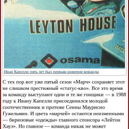
Иван Капелли пять лет был первым номером команды
С тех пор вот уже пятый сезон «Марч» сохраняет этот
не слишком престижный «статус-кво». Все это время
за команду выступают одни и те же гонщики — в 1988
году к Ивану Капелли присоединился молодой
соотечественник и протеже Сенны Маурисио
Гужельмин. И цвета «марчей» остаются неизменными
— бирюзовые «одежды» главного спонсора «Лейтон
Хауз». Но главное — команда никак не может