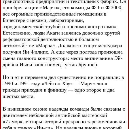
транспортных предприятий и текстильных фабрик. Он
приобрел акции «Марча», его команды Ф 1 и Ф 3000,
все огромные производственные помещения в
Бичестере с цехами, лабораториями,
аэродинамической трубой и прочими «потрохами».
Естественно, люди Акаги занялись довольно крутой
реформаторской деятельностью в большом
автохозяйстве «Марча». Должность спорт-менеджера
получил Ян Филипс. А еще через полгода произошла
смена главного конструктора: место англичанина Эй-
дриэна Иьюи занял немец Густав Бруннер.
Но и эт и перемены дел существенно не поправили: в
1990 и 1991 году «Лейтон Хауз — Марч» лишь
трижды приходил к финишу — одно второе и два
шестых места.
В нынешнем сезоне надежды команды были связаны с
двигателем небольшой английской мастерской
«Илмор», моторы которой прекрасно зарекомендовали
себя в гонках «Ин-ди». Но надежды вновь в который