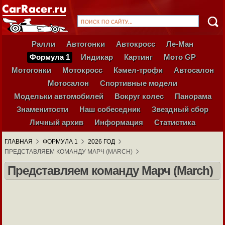
Ралли
Автогонки
Автокросс
Ле-Ман
Формула 1
Индикар
Картинг
Мото GP
Мотогонки
Мотокросс
Кэмел-трофи
Автосалон
Мотосалон
Спортивные модели
Модельки автомобилей
Вокруг колес
Панорама
Знаменитости
Наш собеседник
Звездный сбор
Личный архив
Информация
Статистика
ГЛАВНАЯ
ФОРМУЛА 1
2026 ГОД
ПРЕДСТАВЛЯЕМ КОМАНДУ МАРЧ (MARCH)
Представляем команду Марч (March)