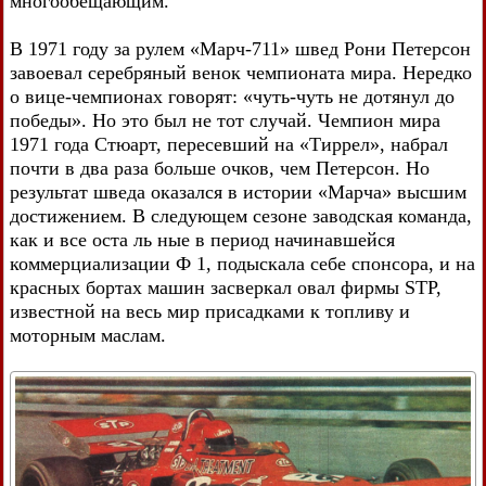
многообещающим.
В 1971 году за рулем «Марч-711» швед Рони Петерсон
завоевал серебряный венок чемпионата мира. Нередко
о вице-чемпионах говорят: «чуть-чуть не дотянул до
победы». Но это был не тот случай. Чемпион мира
1971 года Стюарт, пересевший на «Тиррел», набрал
почти в два раза больше очков, чем Петерсон. Но
результат шведа оказался в истории «Марча» высшим
достижением. В следующем сезоне заводская команда,
как и все оста ль ные в период начинавшейся
коммерциализации Ф 1, подыскала себе спонсора, и на
красных бортах машин засверкал овал фирмы STP,
известной на весь мир присадками к топливу и
моторным маслам.