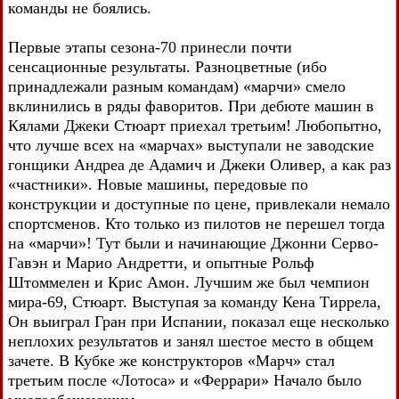
команды не боялись.
Первые этапы сезона-70 принесли почти
сенсационные результаты. Разноцветные (ибо
принадлежали разным командам) «марчи» смело
вклинились в ряды фаворитов. При дебюте машин в
Кялами Джеки Стюарт приехал третьим! Любопытно,
что лучше всех на «марчах» выступали не заводские
гонщики Андреа де Адамич и Джеки Оливер, а как раз
«частники». Новые машины, передовые по
конструкции и доступные по цене, привлекали немало
спортсменов. Кто только из пилотов не перешел тогда
на «марчи»! Тут были и начинающие Джонни Серво-
Гавэн и Марио Андретти, и опытные Рольф
Штоммелен и Крис Амон. Лучшим же был чемпион
мира-69, Стюарт. Выступая за команду Кена Тиррела,
Он выиграл Гран при Испании, показал еще несколько
неплохих результатов и занял шестое место в общем
зачете. В Кубке же конструкторов «Марч» стал
третьим после «Лотоса» и «Феррари» Начало было