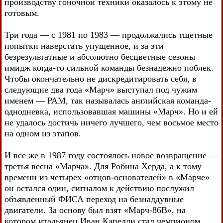
производству гоночной техники оказалось к этому не
готовым.
Три года — с 1981 по 1983 — продолжались тщетные
попытки наверстать упущенное, и за эти
безрезультатные и абсолютно бесцветные сезоны
имидж когда-то сильной команды безнадежно поблек.
Чтобы окончательно не дискредитировать себя, в
следующие два года «Марч» выступал под чужим
именем — РАМ, так называлась английская команда-
однодневка, использовавшая машины «Марч». Но и ей
не удалось достичь ничего лучшего, чем восьмое место
на одном из этапов.
И все же в 1987 году состоялось новое возвращение —
третья весна «Марча». Для Робина Херда, а к тому
времени из четырех «отцов-основателей» в «Марче»
он остался один, сигналом к действию послужил
объявленный ФИСА переход на безнаддувные
двигатели. За основу был взят «Марч-86В», на
котором итальянец Иван Капелли стал чемпионом