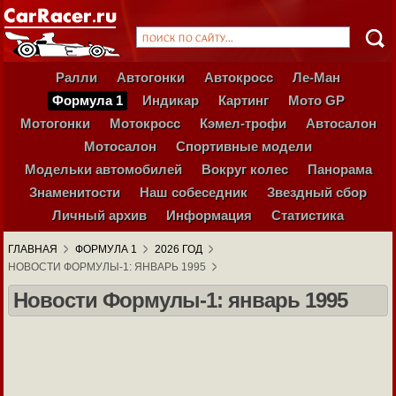
Ралли
Автогонки
Автокросс
Ле-Ман
Формула 1
Индикар
Картинг
Мото GP
Мотогонки
Мотокросс
Кэмел-трофи
Автосалон
Мотосалон
Спортивные модели
Модельки автомобилей
Вокруг колес
Панорама
Знаменитости
Наш собеседник
Звездный сбор
Личный архив
Информация
Статистика
ГЛАВНАЯ
ФОРМУЛА 1
2026 ГОД
НОВОСТИ ФОРМУЛЫ-1: ЯНВАРЬ 1995
Новости Формулы-1: январь 1995