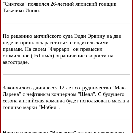
"Симтека" появился 26-летний японский гонщик
Такачико Иною.
По решению английского суда Эдди Эрвину на две
недели пришлось расстаться с водительскими
правами. На своем "Феррари" он превысил
стомильное (161 км/ч) ограничение скорости на
автостраде.
Закончилось длившееся 12 лет сотрудничество "Мак-
Ларена" с нефтяным концерном "Шелл". С будущего
сезона английская команда будет использовать масла и
топливо марки "Мобил".
Новым менеджером "Вильямса" станет в следующем