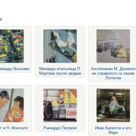
:
оманды Вильямс
Минарди итальянца П.
Англичанин М. Доннели
Мартини после аварии
не справился со своим
Лотосом
т и Н. Мэнселл
Риккардо Патрезе
Иван Капелли и его
Марч