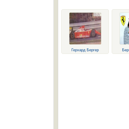
Герхард Бергер
Бер