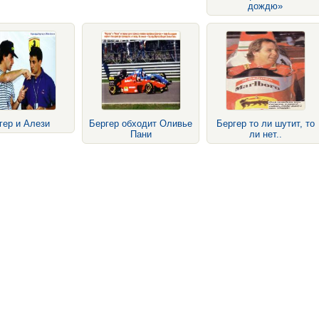
дождю»
гер и Алези
Бергер обходит Оливье
Бергер то ли шутит, то
Пани
ли нет..