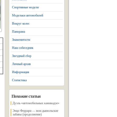
Спортивные модели
Модельки автомобилей
Вокруг колес
Панорама
Знаменитости
Наш собеседник
Звездный сбор
Личный архив
Информация
Статистика
Похожие статьи
Дуэль «автомобильных камикадзе»
Энцо Феррари — мои дьявольские
забавы (продолжение)