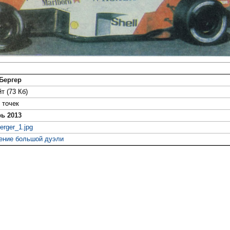
Бергер
т (73 Кб)
точек
ь 2013
erger_1.jpg
ение большой дуэли