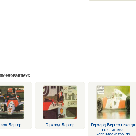
аименованием:
хард Бергер
Герхард Бергер
Герхард Бергер никогда
не считался
«специалистом по