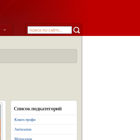
ы
Список подкатегорий
Кэмел-трофи
Автосалон
Мотосалон