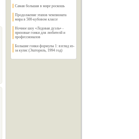
Самая большая в мире роскошь
Продолжение этапов чемпионата
мира в 500-кубовом классе
Ночное шоу «Ледовая дуэль» -
призовые гонки для любителй и
профессионалов
Большие гонки формулы 1: взгляд из-
за кулис (Эшториль, 1994 год)