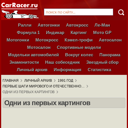
Ралли
Автогонки
Автокросс
Ле-Ман
Формула 1
Индикар
Картинг
Мото GP
Мотогонки
Мотокросс
Кэмел-трофи
Автосалон
Мотосалон
Спортивные модели
Модельки автомобилей
Вокруг колес
Панорама
Знаменитости
Наш собеседник
Звездный сбор
Личный архив
Информация
Статистика
ГЛАВНАЯ
ЛИЧНЫЙ АРХИВ
1991 ГОД
ПЕРВЫЕ ШАГИ МИРОВОГО И ОТЕЧЕСТВЕННО…
ОДНИ ИЗ ПЕРВЫХ КАРТИНГОВ
Одни из первых картингов