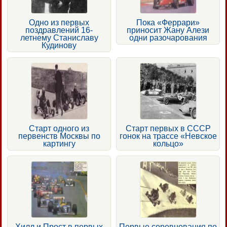
Одно из первых
Пока «Феррари»
поздравлений 16-
приносит Жану Алези
летнему Станиславу
одни разочарования
Кудинову
Старт одного из
Старт первых в СССР
первенств Москвы по
гонок на трассе «Невское
картингу
кольцо»
Хилл и Прост в первых
Первые соревнования по