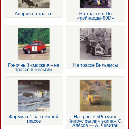
Авария на трассе
На трассе в По
«рейнарды-89D»
Гоночный «москвич» на
На трассе Вильямсы
трассе в Бельгии
Формула-1 на снежной
На трассе «Ротманс
трассе
Кипрус ралли» экипаж С.
Алясов — А. Левитан