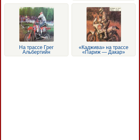
На трассе Грег
«Каджива» на трассе
Альбертийн
«Париж — Дакар»