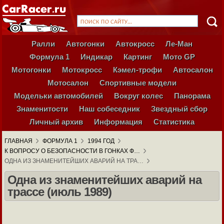
Ралли
Автогонки
Автокросс
Ле-Ман
Формула 1
Индикар
Картинг
Мото GP
Мотогонки
Мотокросс
Кэмел-трофи
Автосалон
Мотосалон
Спортивные модели
Модельки автомобилей
Вокруг колес
Панорама
Знаменитости
Наш собеседник
Звездный сбор
Личный архив
Информация
Статистика
ГЛАВНАЯ
ФОРМУЛА 1
1994 ГОД
К ВОПРОСУ О БЕЗОПАСНОСТИ В ГОНКАХ Ф…
ОДНА ИЗ ЗНАМЕНИТЕЙШИХ АВАРИЙ НА ТРА…
Одна из знаменитейших аварий на
трассе (июль 1989)