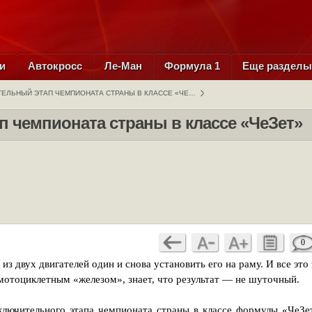
и
Автокросс
Ле-Ман
Формула 1
Еще раздел
ЕЛЬНЫЙ ЭТАП ЧЕМПИОНАТА СТРАНЫ В КЛАССЕ «ЧЕ…
 чемпионата страны в классе «ЧеЗет»
0
из двух двигателей один и снова установить его на раму. И все это 
 мотоциклетным «железом», знает, что результат — не шуточный.
ключительного этапа чемпионата страны в классе формулы «ЧеЗе