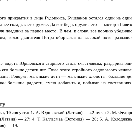
го прикрытия в лице Гудрикиса, Бушланов остался один на один
ранее складывает оружие. Да вот беда, оружие его — мотор «Павез
ля поединка за первое место. В чем, к слову, все воочию убедилис
а, голос двигателя Петра оборвался на высокой ноте: развалил
не видеть Юршевского-старшего столь счастливым, раздаривающ
 его больше десяти лет. Глаза этого стройного седовласого челове
 сына. Говорят, маленькие дети — маленькие хлопоты, большие де
ки большие радости, смею добавить я, побывав на состязаниях
гу
а, 10 августа
: 1. А. Юршевский (Латвия) — 42 очка; 2. М. Федор
 (Латвия) — 27; 4. Т. Калласмаа (Эстония) — 26; 5. А. Колодяжн
сия) — 19.