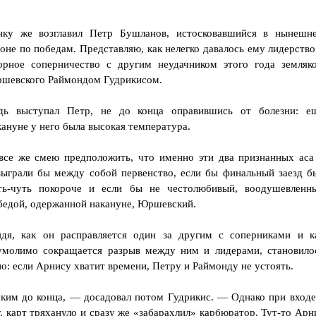
нку же возглавил Петр Бушланов, истосковавшийся в нынешн
зоне по победам. Представляю, как нелегко давалось ему лидерство
орное соперничество с другим неудачником этого года земляк
шевского Раймондом Гудрикисом.
дь выступал Петр, не до конца оправившись от болезни: е
кануне у него была высокая температура.
все же смею предположить, что именно эти два признанных аса
зыграли бы между собой первенство, если бы финальный заезд б
ть-чуть покороче и если бы не честолюбивый, воодушевленн
бедой, одержанной накануне, Юршевский.
ядя, как он расправляется один за другим с соперниками и к
умолимо сокращается разрыв между ним и лидерами, становило
но: если Арнису хватит времени, Петру и Раймонду не устоять.
ким до конца, — досадовал потом Гудрикис. — Однако при входе
у, карт тряхануло и сразу же «забарахлил» карбюратор. Тут-то Арн