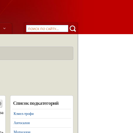
ы
Список подкатегорий
за
Кэмел-трофи
Автосалон
т»
Мотосалон