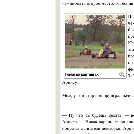
чемпионата второе место, оттеснив
Пр
че
бл
пр
Юр
эт
по
пр
фи
Гонки на картингах
За
Арнису.
Между тем старт он проиграл начист
— Ну что ты будешь делать, — в
Арниса. — Никак парень не приспос
обороты двигателя невысоки, Арнис