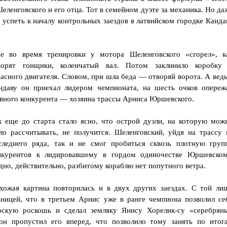
ленговского и его отца. Тот в семейном дуэте за механика. Но да
 успеть к началу контрольных заездов в латвийском городке Канда
е во время тренировки у мотора Шеленговского «сгорел», к
ворят гонщики, коленчатый вал. Потом заклинило коробку
пасного двигателя. Словом, при шла беда — отворяй ворота. А ведь
ндаву он приехал лидером чемпионата, на шесть очков опереж
авного конкурента — хозяина трассы Арниса Юршевского.
к еще до старта стало ясно, что острой дуэли, на которую мож
ло рассчитывать, не получится. Шеленговский, уйдя на трассу 
следнего ряда, так и не смог пробиться сквозь плотную груп
нкурентов к лидировавшему в гордом одиночестве Юршевском
дно, действительно, разбитому кораблю нет попутного ветра.
хожая картина повторилась и в двух других заездах. С той ли
зницей, что в третьем Арнис уже в ранге чемпиона позволил се
рскую роскошь и сделал земляку Янису Хорелик-су «серебрян
он пропустил его вперед, что позволило тому занять по итог