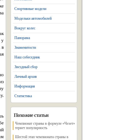
же
Спортивные модели
ва
Модельки автомобилей
Вокруг колес
ак
Панорама
 у
 в
Знаменитости
ая
Наш собеседник
Звездный сбор
но
Личный архив
из
Информация
пу
у.
Статистика
Похожие статьи
шь
бе
Чемпионат страны в формуле «Чезет»
теряет популярность
ый
ам
Шестой этап чемпионата страны в