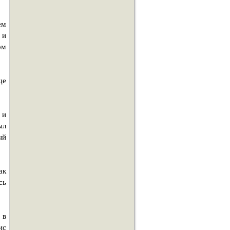
ем
 и
ом
ще
 и
ыл
ый
ак
сь
 в
ис