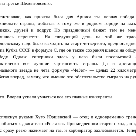
 на третье Шеленговского.
едставляю, как приятна была для Арниса эта первая победа
мпионате страны, добытая к тому же в родном городе на глаз
изких, друзей и подруг. Но праздничный банкет тем не мен
ишлось перенести. На следующий день на той же трас
шевскому надо было выходить на старт четвертого, предпоследне
апа Кубка СССР в формуле С, где он также сохранял шансы на общ
беду. Однако соперники здесь у него были посерьезней
актически все лучшие картингисты страны. Да и дистанц
нального заезда не чета формуле «ЧеЗет» — целых 22 километр
бегая вперед, замечу, что именно это обстоятельство сыграло на ру
о. Вперед успели умчаться все его главные конкуренты.
сплеснул руками Хуго Юршевский — отец и одновременно трен
обиться к двигателю «Ро-такс». При медленном старте с хода, ког
 сразу резко нажимает на газ, и карбюратор захлебывается. Тепе