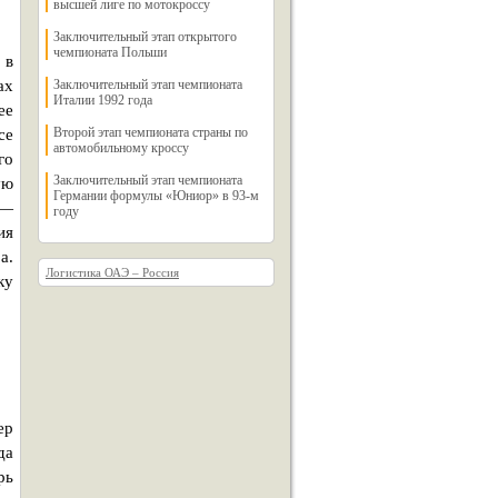
высшей лиге по мотокроссу
Заключительный этап открытого
чемпионата Польши
 в
ах
Заключительный этап чемпионата
Италии 1992 года
ее
Второй этап чемпионата страны по
се
автомобильному кроссу
го
Заключительный этап чемпионата
ую
Германии формулы «Юниор» в 93-м
 —
году
ия
а.
Логистика ОАЭ – Россия
ку
ер
да
рь