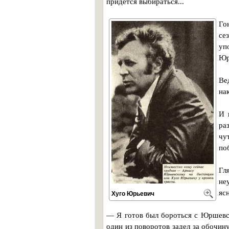
придется выбираться...
Го
се
уп
Юр
Ве
на
И 
ра
чу
по
Гл
не
яс
Хуго Юрьевич
— Я готов был бороться с Юршевс
один из поворотов задел за обочин