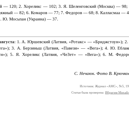
й — 120; 2. Хореликс — 102; 3. Я. Шеленговский (Москва) — 98; 
одяжный — 82; 6. Комаров — 77; 7. Федоров — 68; 8. Калласмаа — 4
0. Ю. Мосьпан (Украина) — 37.
августа
: 1. А. Юршевский (Латвия, «Ротакс» — «Бриджстоун»); 2. 
га»); 3. А. Берзиньш (Латвия, «Павези» — «Вега»); 4. Ю. Еблак
н»); 5. Я. Хореликс (Латвия, «ЧеЗет» — «Вега»); 6. М. Федор
С. Нечаюк. Фото В. Крючко
Источник: Журнал «АМС», №5, 1
Статья была проверена:
Ибрагим Михай