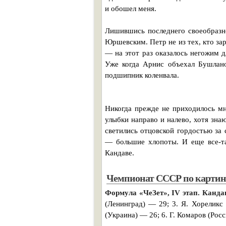
и обошел меня.
Лишившись последнего своеобразно
Юршевским. Петр не из тех, кто за
— на этот раз оказалось негожим д
Уже когда Арнис объехал Бушланов
подшипник коленвала.
Никогда прежде не приходилось м
улыбки направо и налево, хотя знаю
светились отцовской гордостью за
— большие хлопоты. И еще все-та
Кандаве.
Чемпионат СССР по картин
Формула «ЧеЗет», IV этап. Кандав
(Ленинград) — 29; 3. Я. Хореликс
(Украина) — 26; 6. Г. Комаров (Рос