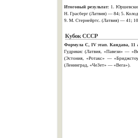
Итоговый результат
: 1. Юршевски
Н. Грасберг (Латвия) — 84; 5. Кол
9. М. Стернейртс. (Латвия) — 41; 1
Кубок СССР
Формула С, IV этап. Кандава, 11 
Гудрикис (Латвия, «Павези» — «Ве
(Эстония, «Ротакс» — «Бриджстоу
(Ленинград, «ЧеЗет» — «Вега»).