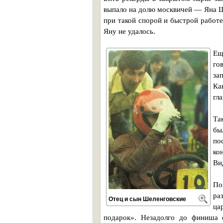
выпало на долю москвичей — Яна Ше
при такой спорой и быстрой работе
Яну не удалось.
Ещ
го
за
Ка
гл
Та
бы
по
ко
Ви
По
ра
Отец и сын Шеленговские
ца
подарок». Незадолго до финиша 