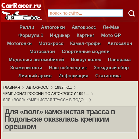
Ралли
Автогонки
Автокросс
Ле-Ман
Формула 1
Индикар
Картинг
Мото GP
Мотогонки
Мотокросс
Кэмел-трофи
Автосалон
Мотосалон
Спортивные модели
Модельки автомобилей
Вокруг колес
Панорама
Знаменитости
Наш собеседник
Звездный сбор
Личный архив
Информация
Статистика
ГЛАВНАЯ
АВТОКРОСС
1992 ГОД
ЧЕМПИОНАТ РОССИИ ПО АВТОКРОССУ 1992…
ДЛЯ «ВОЛГ» КАМЕНИСТАЯ ТРАССА В ПОДО…
Для «волг» каменистая трасса в
Подольске оказалась крепким
орешком