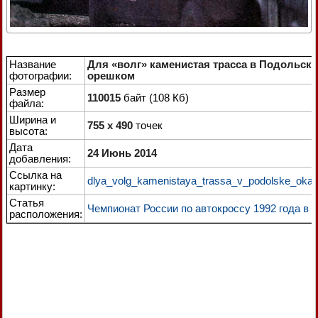
Название
Для «волг» каменистая трасса в Подольске
фотографии:
орешком
Размер
110015
байт (108 Кб)
файла:
Ширина и
755 x 490
точек
высота:
Дата
24 Июнь 2014
добавления:
Ссылка на
dlya_volg_kamenistaya_trassa_v_podolske_oka
картинку:
Статья
Чемпионат России по автокроссу 1992 года в 
расположения: