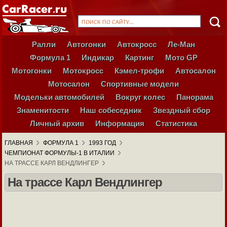
Ралли
Автогонки
Автокросс
Ле-Ман
Формула 1
Индикар
Картинг
Мото GP
Мотогонки
Мотокросс
Кэмел-трофи
Автосалон
Мотосалон
Спортивные модели
Модельки автомобилей
Вокруг колес
Панорама
Знаменитости
Наш собеседник
Звездный сбор
Личный архив
Информация
Статистика
ГЛАВНАЯ
ФОРМУЛА 1
1993 ГОД
ЧЕМПИОНАТ ФОРМУЛЫ-1 В ИТАЛИИ
НА ТРАССЕ КАРЛ ВЕНДЛИНГЕР
На трассе Карл Вендлингер