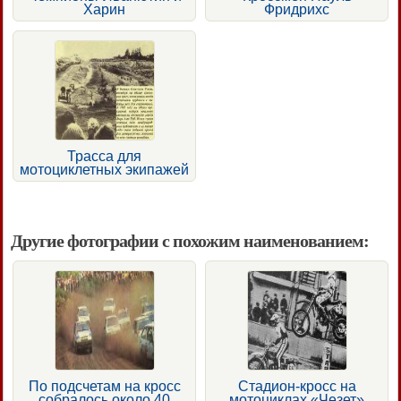
Харин
Фридрихс
Трасса для
мотоциклетных экипажей
Другие фотографии с похожим наименованием:
По подсчетам на кросс
Стадион-кросс на
собралось около 40
мотоциклах «Чезет»