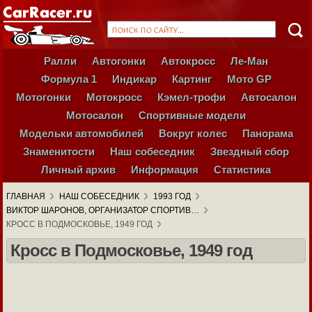
Ралли
Автогонки
Автокросс
Ле-Ман
Формула 1
Индикар
Картинг
Мото GP
Мотогонки
Мотокросс
Кэмел-трофи
Автосалон
Мотосалон
Спортивные модели
Модельки автомобилей
Вокруг колес
Панорама
Знаменитости
Наш собеседник
Звездный сбор
Личный архив
Информация
Статистика
ГЛАВНАЯ
НАШ СОБЕСЕДНИК
1993 ГОД
ВИКТОР ШАРОНОВ, ОРГАНИЗАТОР СПОРТИВ…
КРОСС В ПОДМОСКОВЬЕ, 1949 ГОД
Кросс в Подмосковье, 1949 год