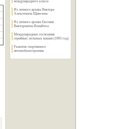
международного класса
Из личного архива Виктора
Алексеевича Щавелева
Из личного архива Евгения
Викторовича Ионайтеса
Международные состязания
серийных легковых машин (1993 год)
Развитие спортивного
автомобилестроения