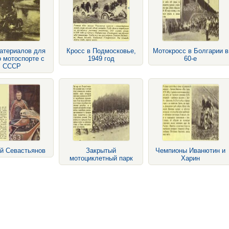
атериалов для
Кросс в Подмосковье,
Мотокросс в Болгарии в
о мотоспорте с
1949 год
60-е
СССР
й Севастьянов
Закрытый
Чемпионы Иванютин и
мотоциклетный парк
Харин