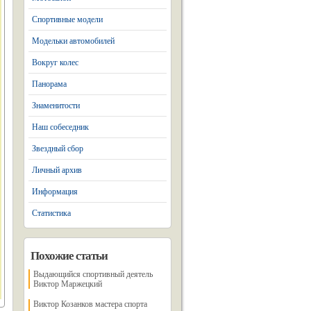
Спортивные модели
Модельки автомобилей
Вокруг колес
Панорама
Знаменитости
Наш собеседник
Звездный сбор
Личный архив
Информация
Статистика
Похожие статьи
Выдающийся спортивный деятель
Виктор Маржецкий
Виктор Козанков мастера спорта