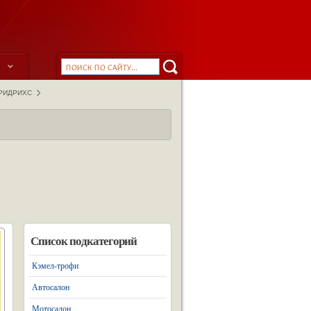
ы
РИДРИХС
Список подкатегорий
Кэмел-трофи
Автосалон
Мотосалон