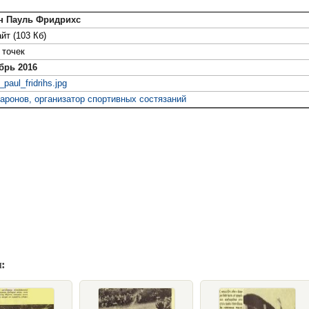
н Пауль Фридрихс
йт (103 Кб)
точек
брь 2016
paul_fridrihs.jpg
аронов, организатор спортивных состязаний
: