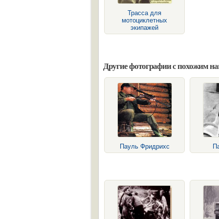
Трасса для
мотоциклетных
экипажей
Другие фотографии с похожим н
Пауль Фридрихс
П