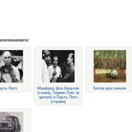
аименованием:
ауль Питч
Манфред фон Браухич
Битва кроссменов
(слева), Герман Ланг (в
центре) и Пауль Питч
(справа)