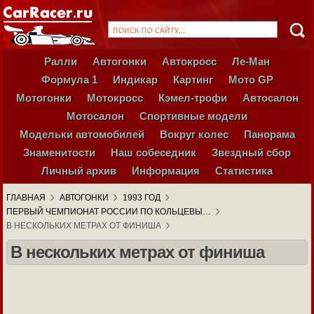
Ралли
Автогонки
Автокросс
Ле-Ман
Формула 1
Индикар
Картинг
Мото GP
Мотогонки
Мотокросс
Кэмел-трофи
Автосалон
Мотосалон
Спортивные модели
Модельки автомобилей
Вокруг колес
Панорама
Знаменитости
Наш собеседник
Звездный сбор
Личный архив
Информация
Статистика
ГЛАВНАЯ
АВТОГОНКИ
1993 ГОД
ПЕРВЫЙ ЧЕМПИОНАТ РОССИИ ПО КОЛЬЦЕВЫ…
В НЕСКОЛЬКИХ МЕТРАХ ОТ ФИНИША
В нескольких метрах от финиша