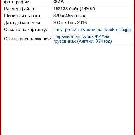
фотографии:
ФИА
Размер файла:
152133
байт (149 Кб)
Ширина и высота:
870 x 455
точек
Дата добавления:
9 Октябрь 2016
Ссылка на картинку:
finny_protiv_shvedov_na_kubke_fia.jpg
Первый этап Кубка ФИАна
Статья расположения:
грузовиках (Англии, 93й год)