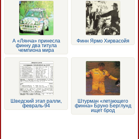
А «Лянча» принесла
Финн Ярмо Хирвасойя
финну два титула
чемпиона мира
Шведский этап ралли,
Штурман «летающего
февраль-94
финна» Бруно Берглунд
ищет брод