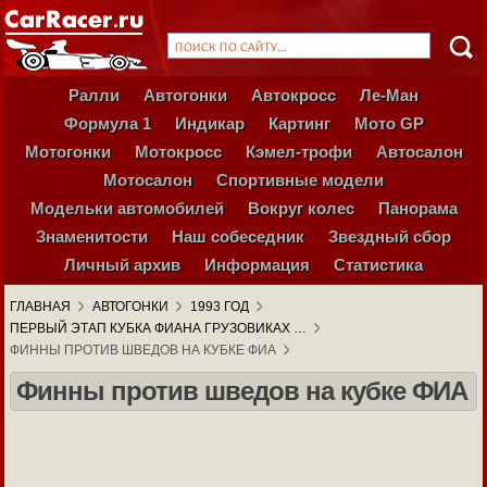
Ралли
Автогонки
Автокросс
Ле-Ман
Формула 1
Индикар
Картинг
Мото GP
Мотогонки
Мотокросс
Кэмел-трофи
Автосалон
Мотосалон
Спортивные модели
Модельки автомобилей
Вокруг колес
Панорама
Знаменитости
Наш собеседник
Звездный сбор
Личный архив
Информация
Статистика
ГЛАВНАЯ
АВТОГОНКИ
1993 ГОД
ПЕРВЫЙ ЭТАП КУБКА ФИАНА ГРУЗОВИКАХ …
ФИННЫ ПРОТИВ ШВЕДОВ НА КУБКЕ ФИА
Финны против шведов на кубке ФИА