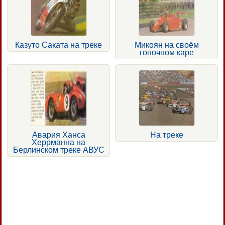
Казуто Саката на треке
Микоян на своём
гоночном каре
Авария Ханса
На треке
Херрманна на
Берлинском треке АВУС