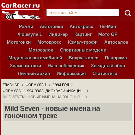
Ралли
Автогонки
Автокросс
Ле-Ман
Формула 1
Индикар
Картинг
Мото GP
Мотогонки
Мотокросс
Кэмел-трофи
Автосалон
Мотосалон
Спортивные модели
Модельки автомобилей
Вокруг колес
Панорама
Знаменитости
Наш собеседник
Звездный сбор
Личный архив
Информация
Статистика
ГЛАВНАЯ
ФОРМУЛА 1
1994 ГОД
ФОРМУЛА-1 1994 ГОДА: ДИСКВАЛИФИКАЦИ…
MILD SEVEN - НОВЫЕ ИМЕНА НА ГОНОЧНО…
Mild Seven - новые имена на
гоночном треке