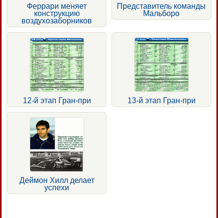
Феррари меняет
Представитель команды
конструкцию
Мальборо
воздухозаборников
12-й этап Гран-при
13-й этап Гран-при
Деймон Хилл делает
успехи