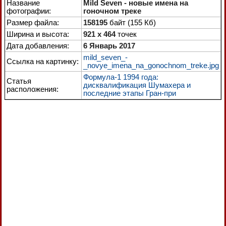
Название
Mild Seven - новые имена на
фотографии:
гоночном треке
Размер файла:
158195
байт (155 Кб)
Ширина и высота:
921 x 464
точек
Дата добавления:
6 Январь 2017
mild_seven_-
Ссылка на картинку:
_novye_imena_na_gonochnom_treke.jpg
Формула-1 1994 года:
Статья
дисквалификация Шумахера и
расположения:
последние этапы Гран-при