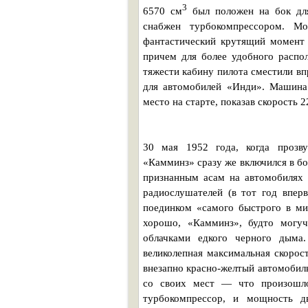
3
6570 см
был положен на бок для
снабжен турбокомпрессором. М
фантастический крутящий момент 
причем для более удобного распо
тяжести кабину пилота сместили в
для автомобилей «Инди». Машина 
место на старте, показав скорость 2
30 мая 1952 года, когда прозву
«Камминз» сразу же включился в бо
признанным асам на автомобилях 
радиослушателей (в тот год впер
поединком «самого быстрого в мир
хорошо, «Камминз», будто могуч
облачками едкого черного дыма
великолепная максимальная скорос
внезапно красно-желтый автомобиль
со своих мест — что произошло
турбокомпрессор, и мощность д