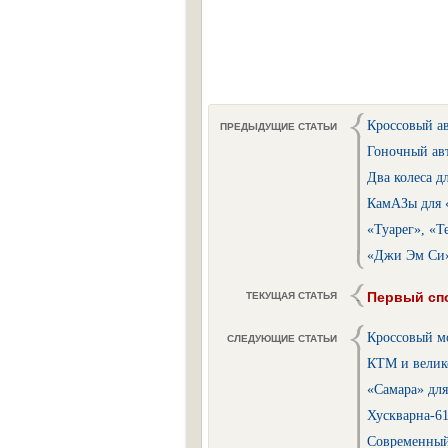
Кроссовый а
ПРЕДЫДУЩИЕ СТАТЬИ
Гоночный ав
Два колеса д
КамАЗы для «
«Туарег», «
«Джи Эм Си»
Первый сп
ТЕКУЩАЯ СТАТЬЯ
Кроссовый м
СЛЕДУЮЩИЕ СТАТЬИ
КТМ и велик
«Самара» для
Хускварна-6
Современный