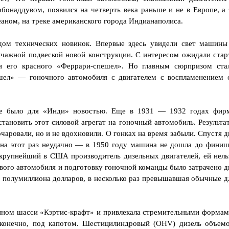
рбонаддувом, появился на четверть века раньше и не в Европе, а 
еаном, на треке американского города Индианаполиса.
дом технических новинок. Впервые здесь увидели свет машины
чажной подвеской новой конструкции. С интересом ожидали стар
 его красного «Феррари-спешел». Но главным сюрпризом ста
шел» — гоночного автомобиля с двигателем с воспламенением 
не было для «Инди» новостью. Еще в 1931 — 1932 годах фир
тановить этот силовой агрегат на гоночный автомобиль. Результа
зочаровали, но и не вдохновили. О гонках на время забыли. Спустя д
 на этот раз неудачно — в 1950 году машина не дошла до финиш
крупнейший в США производитель дизельных двигателей, ей нель
вого автомобиля и подготовку гоночной команды было затрачено д
е полумиллиона долларов, в несколько раз превышавшая обычные д
нном шасси «Кэртис-крафт» и привлекала стремительными формам
 конечно, под капотом. Шестицилиндровый (OHV) дизель объем