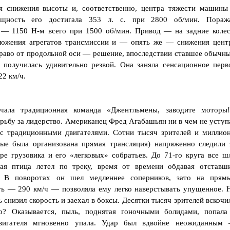
 снижения высоты и, соответственно, центра тяжести машины
ощность его достигала 353 л. с. при 2800 об/мин. Пораж
— 1150 Н-м всего при 1500 об/мин. Привод — на задние колес
ложения агрегатов трансмиссии и — опять же — снижения цент
право от продольной оси — решение, впоследствии ставшее обычн
получилась удивительно резвой. Она заняла сенсационное перв
22 км/ч.
чала традиционная команда «Джентльмены, заводите моторы!
рьбу за лидерство. Американец Фред Агабашьян ни в чем не уступ
с традиционными двигателями. Сотни тысяч зрителей и миллио
вые была организована прямая трансляция) напряженно следили 
е грузовика и его «легковых» собратьев. До 71-го круга все ш
ая птица летел по треку, время от времени обдавая отставш
. В поворотах он шел медленнее соперников, зато на прям
ть — 290 км/ч — позволяла ему легко наверстывать упущенное. 
 снизил скорость и заехал в боксы. Десятки тысяч зрителей вскочи
? Оказывается, пыль, поднятая гоночными болидами, попала
вигателя мгновенно упала. Удар был вдвойне неожиданным