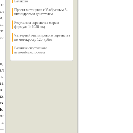
Балаково
 и
Проект мотоцикла с V-образным 8-
ал
цилиндровым двигателем
а,
Результаты первенства мира в
ра
формуле 1: 1950 год
ым
Четвертый этап мирового первенства
ое
по мотокроссу 125-кубов
Развитие спортивного
автомобилестроения
»,
ал
ны
за
ло
их
ых
Но
ли
 в
 —