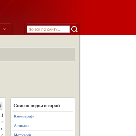
ы
Список подкатегорий
 1
Кэмел-трофи
 с
Автосалон
то
 с
Мотосалон