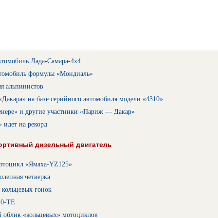
втомобиль Лада-Самара-4х4
томобиль формулы «Мондиаль»
ля альпинистов
Дакара» на базе серийного автомобиля модели «4310»
Тенере» и другие участники «Париж — Дакар»
 идет на рекорд
ортивный дизельный двигатель
отоцикл «Ямаха-YZ125»
олепная четверка
 кольцевых гонок
10-ТЕ
 облик «кольцевых» мотоциклов