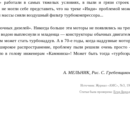
» работали в самых тяжелых условиях, в пыли и грязи строек
не могли себе представить, что на треке «Инди» проблемой мож
я массы сняли воздушный фильтр турбокомпрессора...
ночных дизелей». Никогда больше эти моторы не появлялись на тре
 с водою выплеснули и младенца — конструкторы обычных двигател
рем может стать турбонаддув. А в 70-е годы, когда наддувные мото
широкое распространение, проблему пыли решили очень просто
шло в голову инженерам «Камминза»! Может быть тогда «турбоэр
А. МЕЛЬНИК, Рис. С. Гребенщико
Источник: Журнал «АМС», №3, 1
Статья была проверена:
Егор Боро