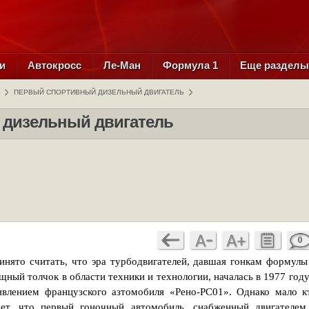
и
Автокросс
Ле-Ман
Формула 1
Еще раздел
ПЕРВЫЙ СПОРТИВНЫЙ ДИЗЕЛЬНЫЙ ДВИГАТЕЛЬ
дизельный двигатель
0
инято считать, что эра турбодвигателей, давшая гонкам формулы
щный толчок в области техники и технологии, началась в 1977 году
явлением французского азтомобиля «Рено-РС01». Однако мало к
ает, что первый гоночный автомобиль, снабженный двигателем