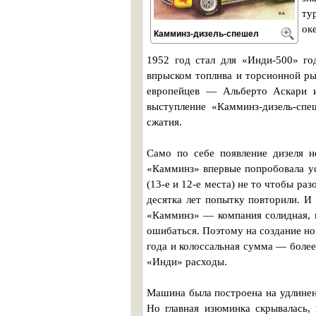
ту
ок
Камминз-дизель-спешел
1952 год стал для «Инди-500» го
впрыском топлива и торсионной ры
европейцев — Альберто Аскари и
выступление «Камминз-дизель-спе
сжатия.
Само по себе появление дизеля 
«Камминз» впервые попробовала ус
(13-е и 12-е места) не то чтобы ра
десятка лет попытку повторили. И
«Камминз» — компания солидная, 
ошибаться. Поэтому на создание но
года и колоссальная сумма — боле
«Инди» расходы.
Машина была построена на удлине
Но главная изюминка скрывалась,