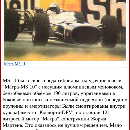
Matra MS 11
MS 11 была своего рода гибридом: на удачное шасси
"Матра-MS 10" с несущим алюминиевым монококом,
бензобаками обьёмом 190 литров, упрятанными в
боковые понтоны, и независимой подвеской (передние
пружины и амортизаторы Были смонтированы внутри
кузова) вместо "Косворта-DFV" по ставили 12-
литроеый мотор "Матра" конструкции Жоржа
Мартена. Это оказалось не лучшим решением. Мало