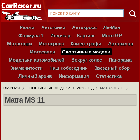
Ралли
Автогонки
Автокросс
Ле-Ман
Формула 1
Индикар
Картинг
Мото GP
Мотогонки
Мотокросс
Кэмел-трофи
Автосалон
Мотосалон
Спортивные модели
Модельки автомобилей
Вокруг колес
Панорама
Знаменитости
Наш собеседник
Звездный сбор
Личный архив
Информация
Статистика
ГЛАВНАЯ
СПОРТИВНЫЕ МОДЕЛИ
2026 ГОД
MATRA MS 11
Matra MS 11