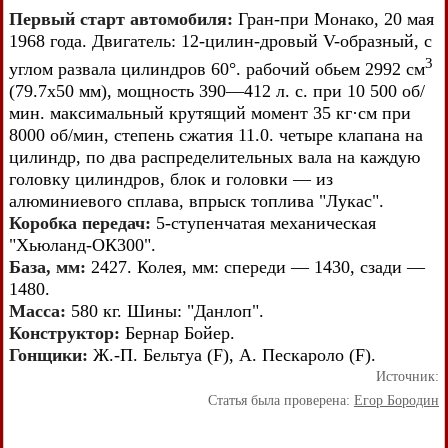
Первый старт автомобиля:
Гран-при Монако, 20 мая
1968 года. Двигатель: 12-цилин-дровый V-образный, с
3
углом развала цилиндров 60°. рабочий обьем 2992 см
(79.7x50 мм), мощность 390—412 л. с. при 10 500 об/
мин. максимальный крутящий момент 35 кг·см при
8000 об/мин, степень сжатия 11.0. четыре клапана на
цилиндр, по два распределительных вала на каждую
головку цилиндров, блок и головки — из
алюминиевого сплава, впрыск топлива "Лукас".
Коробка передач:
5-ступенчатая механическая
"Хьюланд-ОК300".
База, мм:
2427. Колея, мм: спереди — 1430, сзади —
1480.
Масса:
580 кг. Шины: "Данлоп".
Конструктор:
Бернар Бойер.
Гонщики:
Ж.-П. Бельтуа (F), А. Пескароло (F).
Источник:
Статья была проверена:
Егор Бородин