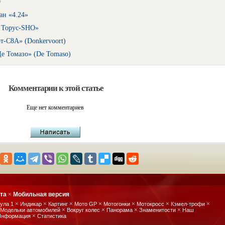
0
ан «4.24»
 Торус-SHO»
т-С8А» (Donkervoort)
е Томазо» (De Tomaso)
Комментарии к этой статье
Еще нет комментариев
йта
×
Мобильная версия
×
×
×
×
×
×
×
ула 1
Индикар
Картинг
Мото GP
Мотогонки
Мотокросс
Кэмел-трофи
×
×
×
×
Модельки автомобилей
Вокруг колес
Панорама
Знаменитости
Наш
×
Информация
Статистика