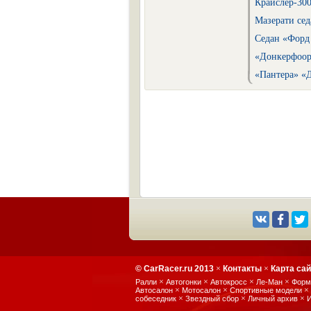
Крайслер-30
Мазерати сед
Седан «Форд
«Донкерфоор
«Пантера» «Д
© CarRacer.ru 2013
×
Контакты
×
Карта са
×
×
×
×
Ралли
Автогонки
Автокросс
Ле-Ман
Форм
×
×
×
Автосалон
Мотосалон
Спортивные модели
×
×
×
собеседник
Звездный сбор
Личный архив