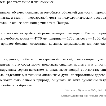
тель работает тише и экономичнее.
оминают об американских автомобилях 30-летней давности: передн
чагах, а сзади — неразрезной мост на полуэллиптических рессора
отличие от нее есть поперечная тяга Панара.
тированный на трубчатой раме, вмещает четверых. Его пропорц
автомобилю: длина — 4770 мм, ширина — 1750, высота — 1350, ба
придает большая стеклянная крышка, закрывающая заднюю час
 сиденьях, обитых натуральной кожей, пассажиры дыш
итель и его сосед могут подогнать сиденье, поднять или опусти
е наружных зеркал нажатием кнопки, включающей соответствующ
нель, отделанная, в типично английском духе, полированным дерево
кто хочет быть ближе к природе, ощущать на коже дуновение ветр
т выберет кабриолет.
Источник: Журнал «АМС», №4, 1
Статья была проверена:
Ярослав Федо