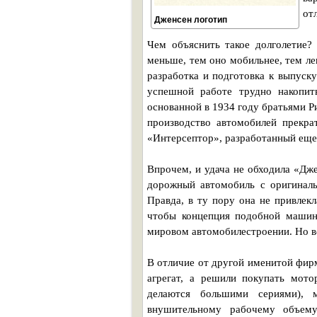
от
Дженсен логотип
Чем объяснить такое долголетие?
меньше, тем оно мобильнее, тем ле
разработка и подготовка к выпуск
успешной работе трудно накопит
основанной в 1934 году братьями Р
производство автомобилей прекра
«Интерсептор», разработанный еще 
Впрочем, и удача не обходила «Дже
дорожный автомобиль с оригинал
Правда, в ту пору она не привлек
чтобы концепция подобной машины
мировом автомобилестроении. Но в
В отличие от другой именитой фир
агрегат, а решили покупать мот
делаются большими сериями), 
внушительному рабочему объему