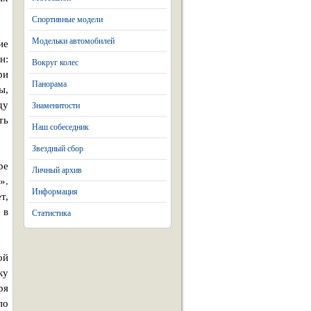
Спортивные модели
Модельки автомобилей
ие
н:
Вокруг колес
ри
Панорама
ы,
ду
Знаменитости
ть
Наш собеседник
Звездный сбор
ре
Личный архив
».
Информация
т,
 в
Статистика
ой
ку
ря
по