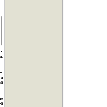
 с
н.
ак
 и
ой
ую
ей