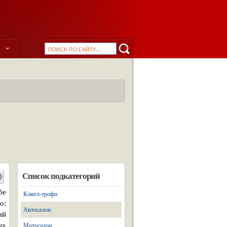
ы
Список подкатегорий
бе
Кэмел-трофи
о:
Автосалон
ий
ых
Мотосалон