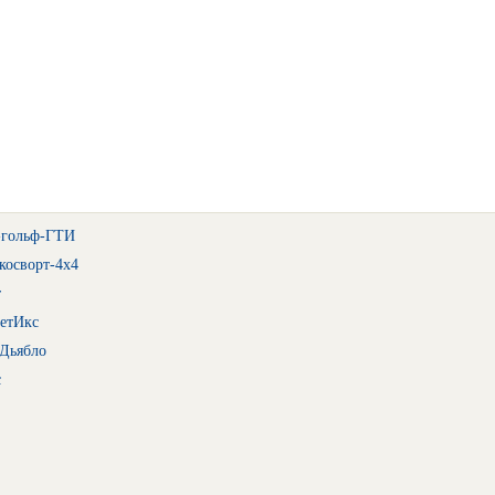
-гольф-ГТИ
косворт-4х4
т
ЗетИкс
Дьябло
с