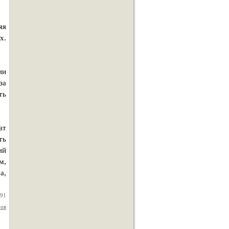
яя
х.
ии
за
ть
ат
ть
ий
м,
а,
991
ров