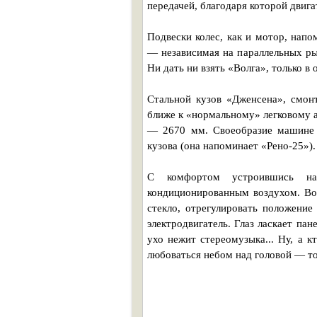
передачей, благодаря которой двига
Подвески колес, как и мотор, нап
— независимая на параллельных ры
Ни дать ни взять «Волга», только в 
Стальной кузов «Дженсена», смон
ближе к «нормальному» легковому 
— 2670 мм. Своеобразие машине 
кузова (она напоминает «Рено-25»).
С комфортом устроившись на
кондиционированным воздухом. Вод
стекло, отрегулировать положени
электродвигатель. Глаз ласкает па
ухо нежит стереомузыка... Ну, а 
любоваться небом над головой — то