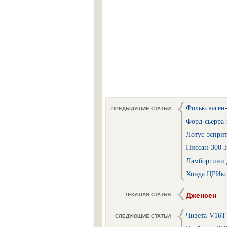
Фольксваген
ПРЕДЫДУЩИЕ СТАТЬИ
Форд-сьерра-
Лотус-эспри
Ниссан-300 
Ламборгини 
Хонда ЦРИк
Дженсен
ТЕКУЩАЯ СТАТЬЯ
Чизета-V16Т
СЛЕДУЮЩИЕ СТАТЬИ