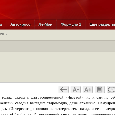
и
Автокросс
Ле-Ман
Формула 1
Еще раздел
СЕН
0
 только рядом с ультрасовременной «Чизетой», но и сам по се
женсен» сегодня выглядит старомодно, даже архаично. Немудрен
дель «Интерсептор» появилась четверть века назад, а ее последн
риант «С4» (серия 4), показанный здесь, не имеет принципиальн