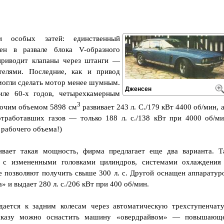
 особых затей: единственный
ен в развале блока V-образного
приводит клапаны через штанги —
телями. Последние, как и привод
могли сделать мотор менее шумным.
Дженсен
иле 60-х годов, четырехкамерным
3
бочим объемом 5898 см
развивает 243 л. С./179 кВт 4400 об/мин, а
отработавших газов — только 188 л. с./138 кВт при 4000 об/ми
 рабочего объема!)
ивает такая мощность, фирма предлагает еще два варианта. Т
с измененными головками цилиндров, системами охлаждения
ые позволяют получить свыше 300 л. с. Другой оснащен аппаратур
 и выдает 280 л. с./206 кВт при 400 об/мин.
дается к задним колесам через автоматическую трехступенчат
заказу можно оснастить машину «овердрайвом» — повышающ