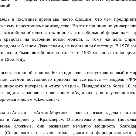
личий.
 Ведь в последнее время мы часто слышим, что чем предприят
гче ему перестроить производство. Но этот принцип не универсале
у автомобиля обходятся так дорого, что небольшой фирме даже п
ь средства на освоение новой модели. К тому же дела фирм
ичардом и Аланом Дженсенами, не всегда шли блестяще. В 1976 го
тилось и было возобновлено только в 1987-м: снова стали дела
в 1965 году.
нсен» стороной: в конце 60-х годов здесь выпустили первый в ми
ьной схемой постоянного привода на все колеса — модель «ФФ
ла широкого интереса и «тихо умерла». Понадобилось более 10 ле
 родилась заново с появлением «Ауди-кваттро» и утвердилась
ернемся к делам «Дженсена».
мы из Англии — «Астон-Мартин» — здесь не взялись делать силов
оры в Америке у «Крайслера». Относительно дешевые (посколь
менее сложные, они развивают немалую мощность благода
. (Специалисты называют такие двигатели форсированными 