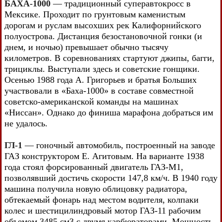
БАХА-1000
— традиционный суперавтокросс в
Мексике. Проходит по грунтовым каменистым
дорогам и руслам высохших рек Калифорнийского
полуострова. Дистанция безостановочной гонки (и
днем, и ночью) превышает обычно тысячу
километров. В соревнованиях стартуют джипы, багги,
трициклы. Выступали здесь и советские гонщики.
Осенью 1988 года А. Григорьев и братья Больших
участвовали в «Баха-1000» в составе совместной
советско-американской команды на машинах
«Ниссан». Однако до финиша марафона добраться им
не удалось.
ГЛ-1
— гоночный автомобиль, построенный на заводе
ГАЗ конструктором Е. Агитовым. На варианте 1938
года стоял форсированный двигатель ГАЗ-M1,
позволявший достичь скорости 147,8 км/ч. В 1940 году
машина получила новую облицовку радиатора,
обтекаемый фонарь над местом водителя, колпаки
колес и шестицилиндровый мотор ГАЗ-11 рабочим
объемом 3485 см3 с двумя карбюраторами. Мощность