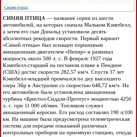
Синяя птица
СИНЯЯ ПТИЦА
— название серии из шести
автомобилей, на которых сначала Мальком Кэмпбелл,
а затем его сын Дональд установили десять
абсолютных рекордов скорости. Первый вариант
«Синей птицы» был оснащен поршневым
авиационным двигателем «Непир» и развивал
мощность около 500 л. с. В феврале 1927 года
Кэмпбелл-старший на песчаном пляже в Пендине
(США) достиг скорости 282,57 км/ч. Спустя 37 лет
Кэмпбелл-младший промчался по дну высохшего
озера Эйр в Австралии со скоростью 648,72 км/ч. На
его автомобиле была установлена авиационная
турбина «Бристол-Сиддли-Протеус» мощностью 4250
л. с. при 11 000 об/мин. Топливом служил
авиационный керосин. Его расход составлял 190 л/100
км. На машине была предусмотрена телеметрическая
система для передачи показаний различных
контрольных приборов на приемную станцию, откуда