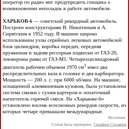
оператор по радио мог предупредить гонщика о
возникновении неполадок в работе автомобиля.
ХАРЬКОВ-6
— советский рекордный автомобиль.
Построен конструкторами В. Никитиным и А.
Сирятским в 1952 году. В машине широко
использованы узлы серийных легковых автомобилей:
блок цилиндров, коробка передач, передняя
пружинная и задняя рессорная подвески от ГАЗ-20,
лонжероны рамы от ГАЗ-M1. Четырехцилиндровый
3
двигатель рабочим объемом 1970 см
имел два
распределительных вала в головке и два карбюратора.
Мощность — 200 л. с. при 6000 об/мин. На машине,
оснащенной алюминиевым кузовом, была установлена
система смазки с сухим картером и лопаточный
нагнетатель горючей смеси. На «Харькове-6»
установлено восемь всесоюзных рекордов скорости, из
которых четыре превышали международные.
Источник:
Статья была проверена:
Серафим Столяров