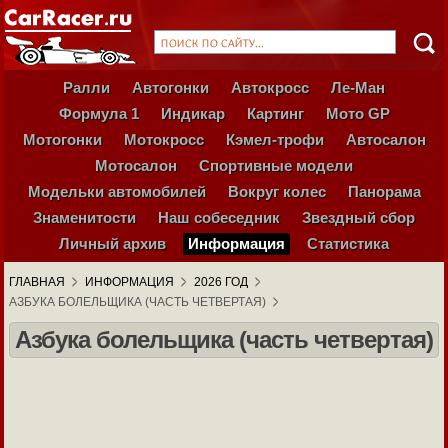
Ралли
Автогонки
Автокросс
Ле-Ман
Формула 1
Индикар
Картинг
Мото GP
Мотогонки
Мотокросс
Кэмел-трофи
Автосалон
Мотосалон
Спортивные модели
Модельки автомобилей
Вокруг колес
Панорама
Знаменитости
Наш собеседник
Звездный сбор
Личный архив
Информация
Статистика
ГЛАВНАЯ
ИНФОРМАЦИЯ
2026 ГОД
АЗБУКА БОЛЕЛЬЩИКА (ЧАСТЬ ЧЕТВЕРТАЯ)
Азбука болельщика (часть четвертая)