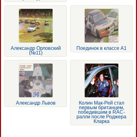
Александр Орловский
Поединок в классе А1
(№11)
Александр Львов
Колин Мак-Рей стал
первым британцем,
победившим в RAC-
ралли после Роджера
Кларка