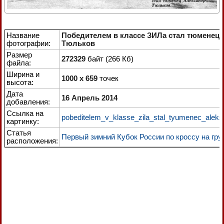
Название
Победителем в классе ЗИЛа стал тюменец
фотографии:
Тюльков
Размер
272329
байт (266 Кб)
файла:
Ширина и
1000 x 659
точек
высота:
Дата
16 Апрель 2014
добавления:
Ссылка на
pobeditelem_v_klasse_zila_stal_tyumenec_aleksa
картинку:
Статья
Первый зимний Кубок России по кроссу на гру
расположения: