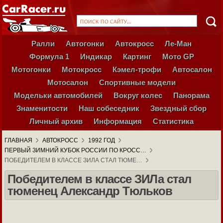
Ралли
Автогонки
Автокросс
Ле-Ман
Формула 1
Индикар
Картинг
Мото GP
Мотогонки
Мотокросс
Кэмел-трофи
Автосалон
Мотосалон
Спортивные модели
Модельки автомобилей
Вокруг колес
Панорама
Знаменитости
Наш собеседник
Звездный сбор
Личный архив
Информация
Статистика
ГЛАВНАЯ
АВТОКРОСС
1992 ГОД
ПЕРВЫЙ ЗИМНИЙ КУБОК РОССИИ ПО КРОСС…
ПОБЕДИТЕЛЕМ В КЛАССЕ ЗИЛА СТАЛ ТЮМЕ…
Победителем в классе ЗИЛа стал
тюменец Александр Тюльков