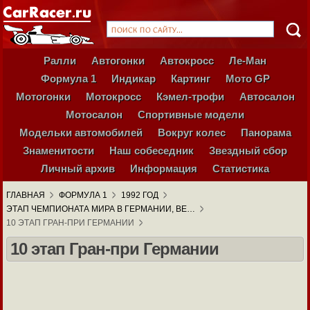
Ралли
Автогонки
Автокросс
Ле-Ман
Формула 1
Индикар
Картинг
Мото GP
Мотогонки
Мотокросс
Кэмел-трофи
Автосалон
Мотосалон
Спортивные модели
Модельки автомобилей
Вокруг колес
Панорама
Знаменитости
Наш собеседник
Звездный сбор
Личный архив
Информация
Статистика
ГЛАВНАЯ
ФОРМУЛА 1
1992 ГОД
ЭТАП ЧЕМПИОНАТА МИРА В ГЕРМАНИИ, ВЕ…
10 ЭТАП ГРАН-ПРИ ГЕРМАНИИ
10 этап Гран-при Германии