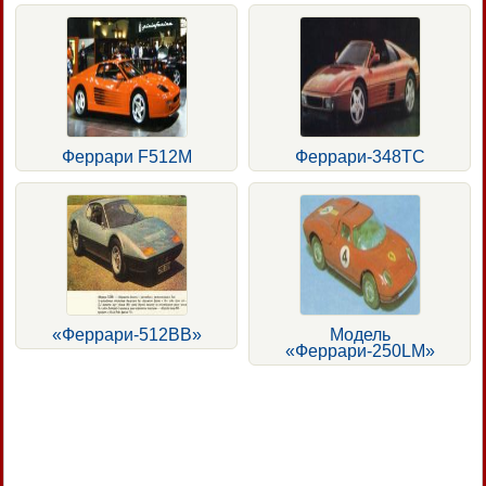
Феррари F512M
Феррари-348ТС
«Феррари-512ВВ»
Модель
«Феррари-250LМ»