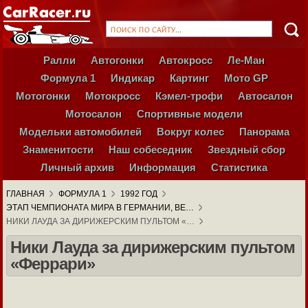
Ралли
Автогонки
Автокросс
Ле-Ман
Формула 1
Индикар
Картинг
Мото GP
Мотогонки
Мотокросс
Кэмел-трофи
Автосалон
Мотосалон
Спортивные модели
Модельки автомобилей
Вокруг колес
Панорама
Знаменитости
Наш собеседник
Звездный сбор
Личный архив
Информация
Статистика
ГЛАВНАЯ
ФОРМУЛА 1
1992 ГОД
ЭТАП ЧЕМПИОНАТА МИРА В ГЕРМАНИИ, ВЕ…
НИКИ ЛАУДА ЗА ДИРИЖЕРСКИМ ПУЛЬТОМ «…
Ники Лауда за дирижерским пультом
«Феррари»