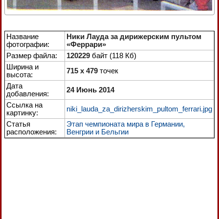
Название
Ники Лауда за дирижерским пультом
фотографии:
«Феррари»
Размер файла:
120229
байт (118 Кб)
Ширина и
715 x 479
точек
высота:
Дата
24 Июнь 2014
добавления:
Ссылка на
niki_lauda_za_dirizherskim_pultom_ferrari.jpg
картинку:
Статья
Этап чемпионата мира в Германии,
расположения:
Венгрии и Бельгии