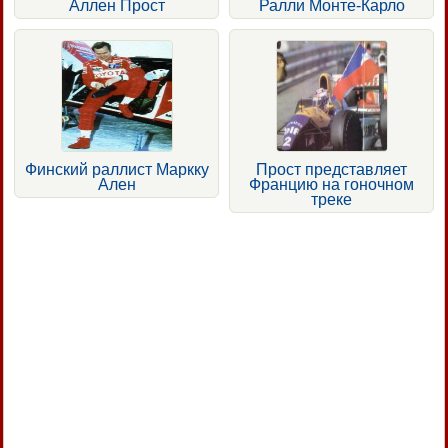
Аллен Прост
Ралли Монте-Карло
Финский раллист Маркку
Прост представляет
Ален
Францию на гоночном
треке