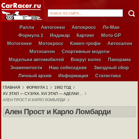
Ралли
Автогонки
Автокросс
Ле-Ман
Формула 1
Индикар
Картинг
Мото GP
Мотогонки
Мотокросс
Кэмел-трофи
Автосалон
Мотосалон
Спортивные модели
Модельки автомобилей
Вокруг колес
Панорама
Знаменитости
Наш собеседник
Звездный сбор
Личный архив
Информация
Статистика
ГЛАВНАЯ
ФОРМУЛА 1
1992 ГОД
XV ЭТАП — СУЗУКА. XVI ЭТАП — АДЕЛАИ…
АЛЕН ПРОСТ И КАРЛО ЛОМБАРДИ
Ален Прост и Карло Ломбарди