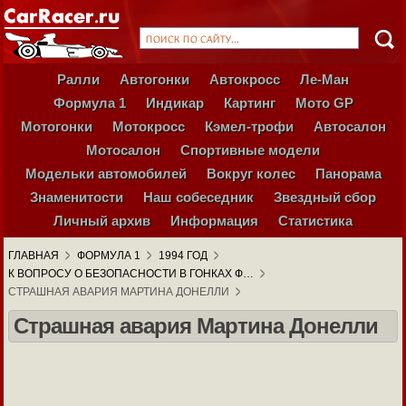
Ралли
Автогонки
Автокросс
Ле-Ман
Формула 1
Индикар
Картинг
Мото GP
Мотогонки
Мотокросс
Кэмел-трофи
Автосалон
Мотосалон
Спортивные модели
Модельки автомобилей
Вокруг колес
Панорама
Знаменитости
Наш собеседник
Звездный сбор
Личный архив
Информация
Статистика
ГЛАВНАЯ
ФОРМУЛА 1
1994 ГОД
К ВОПРОСУ О БЕЗОПАСНОСТИ В ГОНКАХ Ф…
СТРАШНАЯ АВАРИЯ МАРТИНА ДОНЕЛЛИ
Страшная авария Мартина Донелли