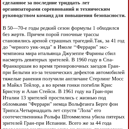
сделанное за последние тридцать лет
организаторами соревнований и техническим
руководством команд для повышения безопасности.
В 50—70-е годы редкий сезон формулы 1 обходился
без жертв. Причем порой гоночные трассы
становились ареной страшных трагедий.Так, за 41 год
до "черного уик-энда" в Имоле ‘‘Феррари" экс-
чемпиона мира итальянца Джузеппе Фарины сбил
насмерть девятерых зрителей. В 1960 году в Спа-
Франкоршам во время тренировочных заездов Гран-
при Бельгии из-за технических дефектов автомобилей
тяжелые ранения получили англичане Стерлинг Мосс
и Майкл Тейлор, а во время гонки погибли Крис
Бристоу и Алан Стейси. В 1961 году на Гран-при
Италии 13 зрителей простились с жизнью под
обломками "Феррари" немца Вольфганга Берге фон
Трипса.Четырнадцать лет спустя "Лола" его
соотечественника Рольфа Штоммелена убила пятерых
зрителей Гран-при Испании. Всего же за 44 года