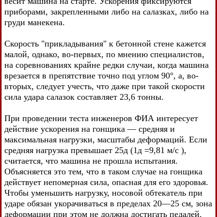
весит машина на старте. Ускорения фиксируются
приборами, закрепленными либо на салазках, либо на
груди манекена.
Скорость "прикладывания" к бетонной стене кажется
малой, однако, во-первых, по мнению специалистов,
на соревнованиях крайне редки случаи, когда машина
врезается в препятствие точно под углом 90°, а, во-
вторых, следует учесть, что даже при такой скорости
сила удара салазок составляет 23,6 тонны.
При проведении теста инженеров ФИА интересует
действие ускорения на гонщика — средняя и
максимальная нагрузки, масштабы деформаций. Если
средняя нагрузка превышает 25д (1д =9,81 м/с ),
считается, что машина не прошла испытания.
Объясняется это тем, что в таком случае на гонщика
действует непомерная сила, опасная для его здоровья.
Чтобы уменьшить нагрузку, носовой обтекатель при
ударе обязан укорачиваться в пределах 20—25 см, зона
деформации при этом не должна достигать педалей.