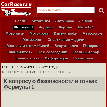
Ралли
Автогонки
Автокросс
Ле-Ман
Формула 1
Индикар
Картинг
Мото GP
Мотогонки
Мотокросс
Кэмел-трофи
Автосалон
Мотосалон
Спортивные модели
Модельки автомобилей
Вокруг колес
Панорама
Знаменитости
Наш собеседник
Звездный сбор
Личный архив
Информация
Статистика
ГЛАВНАЯ
ФОРМУЛА 1
2026 ГОД
К ВОПРОСУ О БЕЗОПАСНОСТИ В ГОНКАХ Ф…
К вопросу о безопасности в гонках
Формулы 1