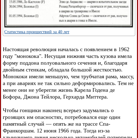
Статистика проишествий за 40 лет
Настоящая революция началась с появлением в 1962
году "монокока". Несущая нижняя часть кузова имела
форму поддона полуовального сечения и, благодаря
двойным стенкам, обладала большой жесткостью.
Монококи имели меньшую, чем трубчатая рама, массу,
а при авариях не так сильно деформировались. Тем не
менее они не уберегли жизнь Карела Годена де
Бофора, Джона Тейлора, Герхарда Миттера.
Чтобы гонщики наконец всерьез задумались о
грозящих им опасностях, потребовался еще один
памятный случай — опять же на трассе Спа-
Франкоршам. 12 июня 1966 года. Тогда из-за
хлынувшего ливня несколько автомобилей потерпели