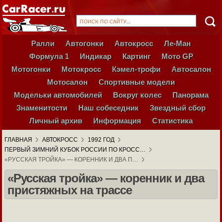
Ралли
Автогонки
Автокросс
Ле-Ман
Формула 1
Индикар
Картинг
Мото GP
Мотогонки
Мотокросс
Кэмел-трофи
Автосалон
Мотосалон
Спортивные модели
Модельки автомобилей
Вокруг колес
Панорама
Знаменитости
Наш собеседник
Звездный сбор
Личный архив
Информация
Статистика
ГЛАВНАЯ
АВТОКРОСС
1992 ГОД
ПЕРВЫЙ ЗИМНИЙ КУБОК РОССИИ ПО КРОСС…
«РУССКАЯ ТРОЙКА» — КОРЕННИК И ДВА П…
«Русская тройка» — коренник и два
пристяжных на трассе