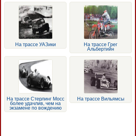
На трассе УАЗики
На трассе Грег
Альбертийн
На трассе Стерлинг Мосс
На трассе Вильямсы
более удачлив, чем на
экзамене по вождению