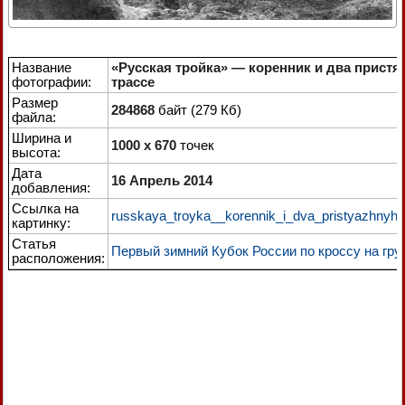
Название
«Русская тройка» — коренник и два прист
фотографии:
трассе
Размер
284868
байт (279 Кб)
файла:
Ширина и
1000 x 670
точек
высота:
Дата
16 Апрель 2014
добавления:
Ссылка на
russkaya_troyka__korennik_i_dva_pristyazhnyh_
картинку:
Статья
Первый зимний Кубок России по кроссу на гру
расположения: