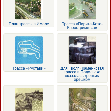
План трассы в Имоле
Трасса «Пирита-Козе-
Клоостриметса»
Трасса «Рустави»
Для «волг» каменистая
трасса в Подольске
оказалась крепким
орешком