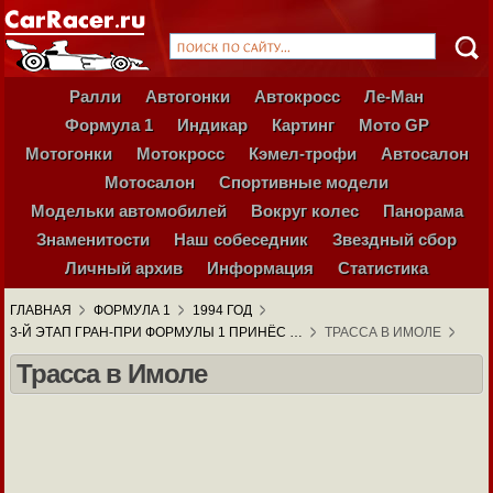
Ралли
Автогонки
Автокросс
Ле-Ман
Формула 1
Индикар
Картинг
Мото GP
Мотогонки
Мотокросс
Кэмел-трофи
Автосалон
Мотосалон
Спортивные модели
Модельки автомобилей
Вокруг колес
Панорама
Знаменитости
Наш собеседник
Звездный сбор
Личный архив
Информация
Статистика
ГЛАВНАЯ
ФОРМУЛА 1
1994 ГОД
3-Й ЭТАП ГРАН-ПРИ ФОРМУЛЫ 1 ПРИНЁС …
ТРАССА В ИМОЛЕ
Трасса в Имоле